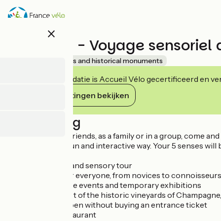
Overslaan
en
naar
close
de
Pressoria - Voyage sensorie
inhoud
gaan
Accueil Vélo
Sites and historical monuments
Deze accommodatie is Accueil Vélo gecertificeerd en verb
Haar verplichtingen bekijken
Beschrijving
As a couple, with friends, as a family or in a group, come
Champagne in a fun and interactive way. Your 5 senses will
A fun, interactive and sensory tour
An experience for everyone, from novices to connoisseur
Cultural and festive events and temporary exhibitions
Located at the foot of the historic vineyards of Champagn
Concept Store open without buying an entrance ticket
Gastronomic restaurant