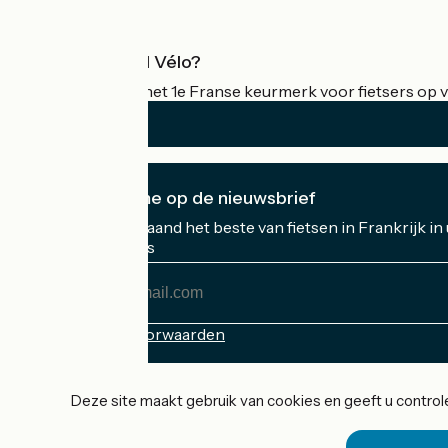
Wat is Accueil Vélo?
Accueil Vélo is het 1e Franse keurmerk voor fietsers op v
Ik abonneer me op de nieuwsbrief
Ontvang elke maand het beste van fietsen in Frankrijk in
Mijn e-mailadres
Mijn
e-
mailadres
Inschrijvingsvoorwaarden
Gefinancierd in het kader van Destination France
Deze site maakt gebruik van cookies en geeft u controle