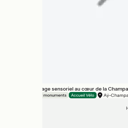
Pressoria - Voyage sensoriel au cœur de la Champ
Aÿ-Champ
Sites and historical monuments
Accueil Vélo