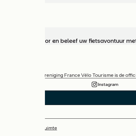
Kies, bereid voor en beleef uw fietsavontuur me
Wie zijn we?
De nationale vereniging France Vélo Tourisme is de officië
Instagram
Persruimte
Professionele ruimte