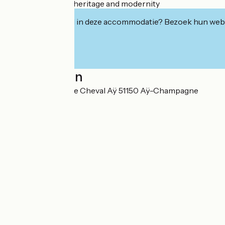
Between historic heritage and modernity
Geïnteresseerd in deze accommodatie? Bezoek hun webs
Localisation
11 Boulevard Pierre Cheval Aÿ 51150 Aÿ-Champagne