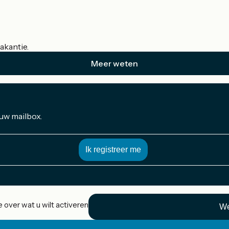
akantie.
Meer weten
 uw mailbox.
 over wat u wilt activeren
We