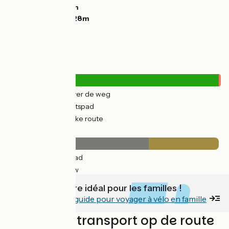
Laagste punt:
0m
Hoogste punt:
228m
Wegtypes
307km
(24%) Over de weg
971km
(76%) Fietspad
13km
(1%) Tijdelijke route
Wegdektype
843km
(66%) Glad
412km
(33%) Ruw
C'est un itinéraire idéal pour les familles !
Découvrez notre guide pour voyager à vélo en famille
Treinen en transport op de route