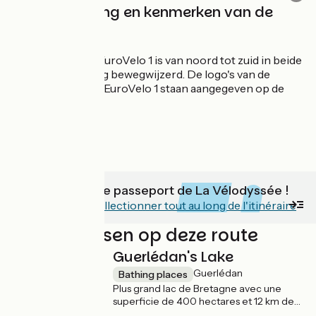
Bewegwijzering en kenmerken van de
fietsroute
De Vélodyssée / EuroVelo 1 is van noord tot zuid in beide
richtingen volledig bewegwijzerd. De logo's van de
Vélodyssée en de EuroVelo 1 staan aangegeven op de
fietsborden.
Procurez-vous le passeport de La Vélodyssée !
Des tampons à collectionner tout au long de l'itinéraire
Niet te missen op deze route
Guerlédan's Lake
Guerlédan
Bathing places
Plus grand lac de Bretagne avec une
superficie de 400 hectares et 12 km de
longueur, le lac de Guerlédan se niche au