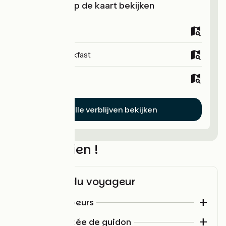
Verblijven op de kaart bekijken
Campsites
Bed and breakfast
Hotels
Alle verblijven bekijken
N’oubliez rien !
Check-list du voyageur
Pour les campeurs
Matelas (gonflable ou
Choisir son matelas
Divers / à portée de guidon