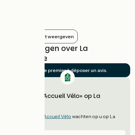
cœur du massif forestier de Quénécan,
entre Mûr-de-Bretagne et l’Abbaye de
Bon Repos. Un véritable océan d'eau
douce lové dans une vallée encaissée qui
donne des allures de petite montagne !
Alles op de kaart weergeven
Beoordelingen over La
Vélodyssée
Soyez le premier à déposer un avis.
Verblijven «Accueil Vélo» op La
Vélodyssée
480
verblijven
Accueil Vélo
wachten op u op La
Vélodyssée!