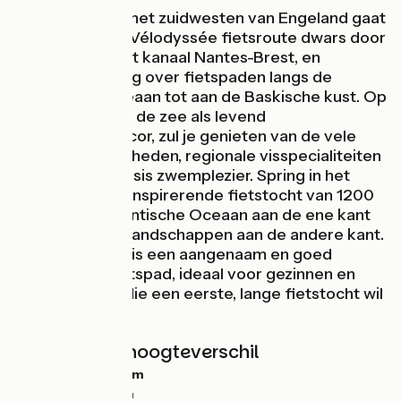
Komend vanuit het zuidwesten van Engeland gaat
de EuroVelo 1 / Vélodyssée fietsroute dwars door
Bretagne via het kanaal Nantes-Brest, en
vervolgt zijn weg over fietspaden langs de
Atlantische Oceaan tot aan de Baskische kust. Op
deze tocht, met de zee als levend
achtergronddecor, zul je genieten van de vele
bezienswaardigheden, regionale visspecialiteiten
en een flinke dosis zwemplezier. Spring in het
zadel voor een inspirerende fietstocht van 1200
km, met de Atlantische Oceaan aan de ene kant
en wilde natuurlandschappen aan de andere kant.
De Vélodyssée is een aangenaam en goed
begaanbaar fietspad, ideaal voor gezinnen en
voor iedereen die een eerste, lange fietstocht wil
maken.
Hellingen en hoogteverschil
Stijgingen:
3464m
Dalingen:
3392m