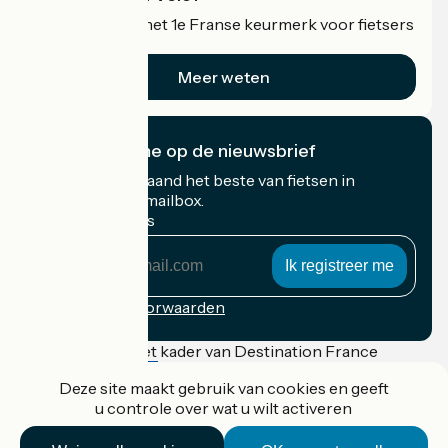
Accueil Vélo is het 1e Franse keurmerk voor fietsers
op vakantie.
Meer weten
Ik abonneer me op de nieuwsbrief
Ontvang elke maand het beste van fietsen in
Frankrijk in uw mailbox.
Mijn e-mailadres
Mijn
e-
mailadres
Inschrijvingsvoorwaarden
Gefinancierd in het kader van Destination France
Deze site maakt gebruik van cookies en geeft
u controle over wat u wilt activeren
Accueil Vélo Pro