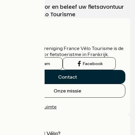
Chaussettes
Collier de serrage
Kies, bereid voor en beleef uw fietsavontuur
Sous-vêtements
met France Vélo Tourisme
Une clé anglaise
Antivol
Wie zijn we?
De nationale vereniging France Vélo Tourisme is de
officiële gids voor fietstoeristme in Frankrijk.
Instagram
Facebook
Contact
Onze missie
Persruimte
Professionele ruimte
Wat is Accueil Vélo?