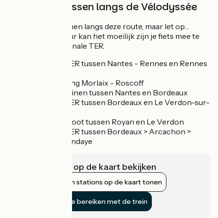
Treinen en bussen langs de Vélodyssée
Er rijden veel treinen langs deze route, maar let op…
tijdens het spitsuur kan het moeilijk zijn je fiets mee te
nemen in de regionale TER.
Regionale TER tussen Nantes - Rennes en Rennes
– Morlaix
Busverbinding Morlaix - Roscoff
Intercity-treinen tussen Nantes en Bordeaux
Regionale TER tussen Bordeaux en Le Verdon-sur-
mer
Gratis veerboot tussen Royan en Le Verdon
Regionale TER tussen Bordeaux > Arcachon >
Biarritz > Hendaye
Infrastructuur op de kaart bekijken
Nabijgelegen stations op de kaart tonen
De fietsroute bereiken met de trein