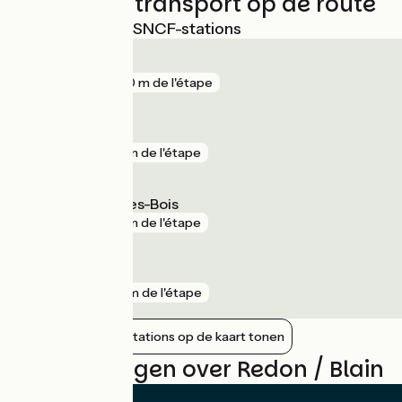
Treinen en transport op de route
Dichtstbijzijnde SNCF-stations
Redon
gare
220 m de l'étape
Sévérac
gare
3 km de l'étape
Saint-Gildas-des-Bois
gare
5 km de l'étape
Drefféac
gare
9 km de l'étape
Nabijgelegen stations op de kaart tonen
Beoordelingen over Redon / Blain