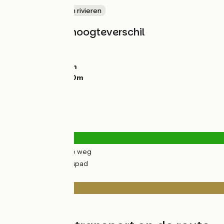
langs kanalen en rivieren
Hellingen en hoogteverschil
Stijgingen:
32m
Dalingen:
20m
Laagste punt:
0m
Hoogste punt:
20m
Wegtypes
1km
(3%) Over de weg
44km
(97%) Fietspad
Wegdektype
1km
(3%) Glad
44km
(97%) Ruw