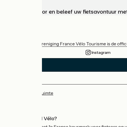
Kies, bereid voor en beleef uw fietsavontuur me
Wie zijn we?
De nationale vereniging France Vélo Tourisme is de officië
Instagram
Persruimte
Professionele ruimte
Wat is Accueil Vélo?
Accueil Vélo is het 1e Franse keurmerk voor fietsers op v