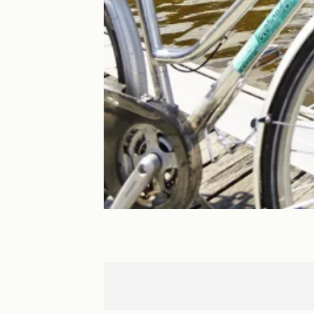
Redon
Blain