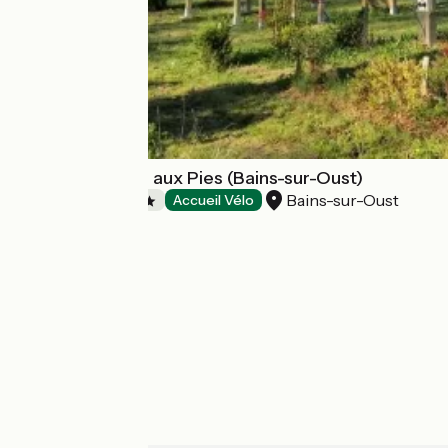
Camping de l'Ile aux Pies (Bains-sur-Oust)
Bains-sur-Oust
Campsites
Accueil Vélo