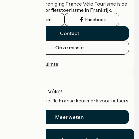
De nationale vereniging France Vélo Tourisme is de
officiële gids voor fietstoeristme in Frankrijk.
Instagram
Facebook
Contact
Onze missie
Persruimte
Professionele ruimte
Wat is Accueil Vélo?
Accueil Vélo is het 1e Franse keurmerk voor fietsers
op vakantie.
Meer weten