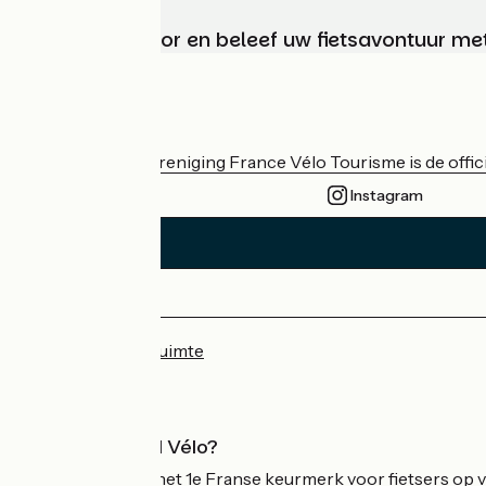
Kies, bereid voor en beleef uw fietsavontuur me
Wie zijn we?
De nationale vereniging France Vélo Tourisme is de officië
Instagram
Persruimte
Professionele ruimte
Wat is Accueil Vélo?
Accueil Vélo is het 1e Franse keurmerk voor fietsers op v