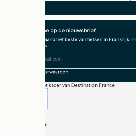
Ik abonneer me op de nieuwsbrief
Ontvang elke maand het beste van fietsen in Frankrijk in
Mijn e-mailadres
Mijn
e-
mailadres
Inschrijvingsvoorwaarden
Gefinancierd in het kader van Destination France
Accueil Vélo Pro
Contact
Wettelijke informatie
Contact
Privacy policy