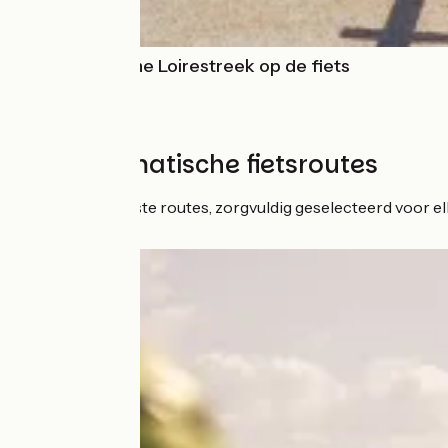
De Atlantische Loirestreek op de fiets
Onze thematische fietsroutes
Ontdek de mooiste routes, zorgvuldig geselecteerd voor elk