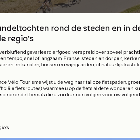
andeltochten rond de steden en in d
e regio’s
verbluffend gevarieerd erfgoed, verspreid over zoveel prachti
igen tempo, snel of langzaam, Franse steden en dorpen, kerken
vieren en kanalen, bossen en wijngaarden, of natuurlijk kastelen
ce Vélo Tourisme wijst u de weg naar talloze fietspaden, groe
fficiële fietsroutes) waarmee u op de fiets al deze wonderen k
scinerende thema's die u zou kunnen volgen voor uw volgende
io's.