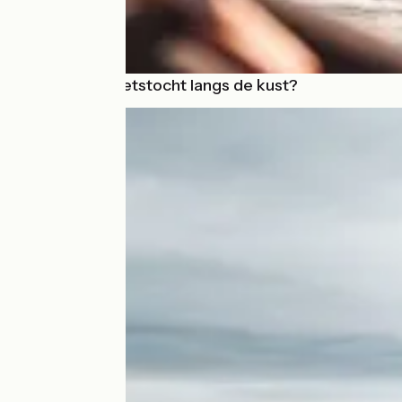
🏖️ Zin in een fietstocht langs de kust?