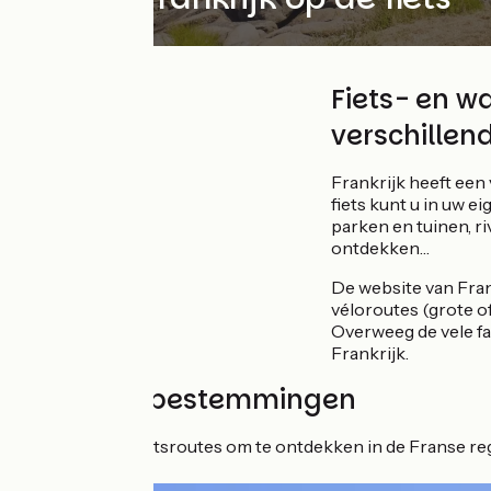
Fiets- en w
verschillend
Frankrijk heeft een 
fiets kunt u in uw e
parken en tuinen, ri
ontdekken…
De website van Fran
véloroutes (grote o
Overweeg de vele fa
Frankrijk.
Onze fietsbestemmingen
Reisroutes en fietsroutes om te ontdekken in de Franse reg