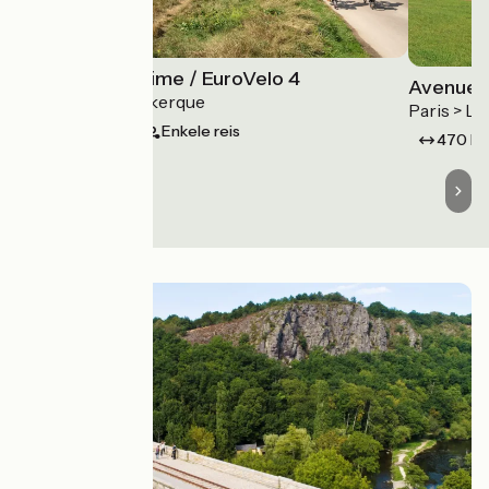
La Vélomaritime / EuroVelo 4
Avenue V
Roscoff > Dunkerque
Paris > L
1500 km
Enkele reis
470 k