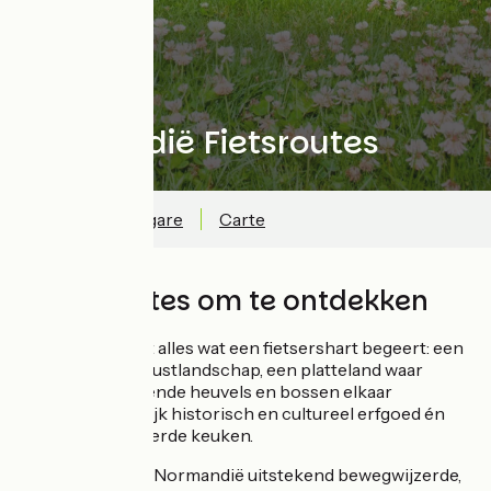
Normandië Fietsroutes
Séjours gare en gare
Carte
6 Fietsroutes om te ontdekken
Normandië heeft alles wat een fietsershart begeert: een
wonderbaarlijk kustlandschap, een platteland waar
weilanden, glooiende heuvels en bossen elkaar
afwisselen, een rijk historisch en cultureel erfgoed én
een zeer gevarieerde keuken.
Bovendien biedt Normandië uitstekend bewegwijzerde,