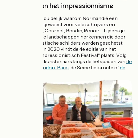
Normandië en het impressionnisme
Het wordt al snel duidelijk waarom Normandië een
inspiratiebron is geweest voor vele schrijvers en
schilders: Monet, Courbet, Boudin, Renoir... Tijdens je
fietstocht zul je de landschappen herkennen die door
deze avant-gardistische schilders werden geschetst.
Voor de agenda: in 2020 vindt de 4e editie van het
"Normandisch Impressionistisch Festival" plaats. Volg
het spoor van de kunstenaars langs de fietspaden van
de
Avenue Verte London-Paris
, de Seine fietsroute of
de
Vélomaritime
.