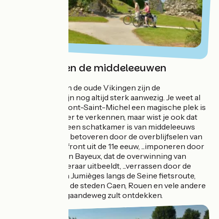
Normandië en de middeleeuwen
In deze streek van de oude Vikingen zijn de
middeleeuwen zijn nog altijd sterk aanwezig. Je weet al
dat de baai van Mont-Saint-Michel een magische plek is
om per tweewieler te verkennen, maar wist je ook dat
heel Normandië een schatkamer is van middeleeuws
erfgoed? Laat je... betoveren door de overblijfselen van
het kasteel Domfront uit de 11e eeuw, ...imponeren door
het wandtapijt van Bayeux, dat de overwinning van
Willem de Veroveraar uitbeeldt, ...verrassen door de
enorme abdij van Jumièges langs de Seine fietsroute,
...inspireren door de steden Caen, Rouen en vele andere
juweeltjes die je gaandeweg zult ontdekken.