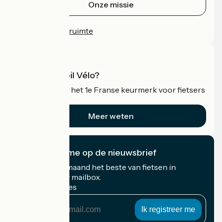
Onze missie
Persruimte
Professionele ruimte
Wat is Accueil Vélo?
Accueil Vélo is het 1e Franse keurmerk voor fietsers
op vakantie.
Meer weten
Ik abonneer me op de nieuwsbrief
Ontvang elke maand het beste van fietsen in
Frankrijk in uw mailbox.
Mijn e-mailadres
Mijn
e-