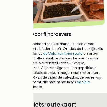
Normandië voor fijnproevers
Het is algemeen bekend dat Normandië uitstekende
streekproducten te bieden heeft. Ontdek de heerlijke vis
en schelpdieren langs
de Vélomaritime route
en proef
de kazen die hun volle smaak te danken hebben aan de
groene graslanden: Neufchâtel, Pont-l'Évêque,
Camembert, Livarot...Al je zintuigen zullen geprikkeld
worden! Ook de lokale dranken mogen niet ontbreken,
geniet (met mate) van de cider, de calvados, de perenwijn
AOP Poiré Donfromt, die met name langs
de Vélo
Francette
te vinden is.
Fietsroutekaart