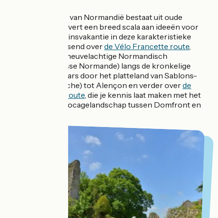
Het fietsnetwerk van Normandië bestaat uit oude
spoorlijnen en levert een breed scala aan ideeën voor
een heerlijke gezinsvakantie in deze karakteristieke
omgeving. Al fietsend over
de Vélo Francette route
,
doorkruis je het heuvelachtige Normandisch
Zwitserland (Suisse Normande) langs de kronkelige
rivier Orne of dwars door het platteland van Sablons-
sur-Huisne (Perche) tot Alençon en verder over
de
Véloscénie fietsroute
, die je kennis laat maken met het
Normandische bocagelandschap tussen Domfront en
Ducey.