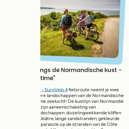
Fietsroute langs de Normandische kust -
"La Vélomaritime"
De
Vélomaritime - EuroVelo 4
fietsroute neemt je mee
langs de bijzondere landschappen van de Normandische
kust en de heilzame zeelucht! De kustlijn van Normandië
staat bekend om zijn aaneenschakeling van
verschillende landschappen: duizelingwekkende kliffen
langs de Côte d'Albâtre, lange zandstranden, gekleurde
strandhuisjes en parasols op de stranden van de Côte