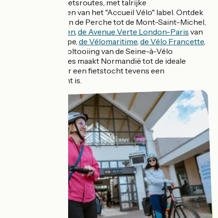
karakteristieke fietsroutes, met talrijke
fietsvoorzieningen van het "Accueil Vélo" label. Ontdek
de Véloscénie
, van de Perche tot de Mont-Saint-Michel,
de invasiestranden
,
de Avenue Verte London-Paris
van
Giverny tot Dieppe,
de Vélomaritime
,
de Vélo Francette
,
en (in 2020) de voltooiing van de Seine-à-Vélo
fietsroute! Dit alles maakt Normandië tot de ideale
bestemming waar een fietstocht tevens een
ontdekkingstocht is.