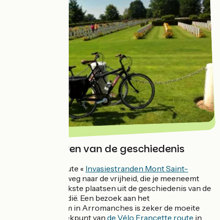
Volg de sporen van de geschiedenis
Beleef de fietsroute «
Invasiestranden Mont Saint-
Michel
» als een weg naar de vrijheid, die je meeneemt
naar de belangrijkste plaatsen uit de geschiedenis van de
slag om Normandië. Een bezoek aan het
Landingsmuseum in Arromanches is zeker de moeite
waard. Het vertrekpunt van
de Vélo Francette route
in