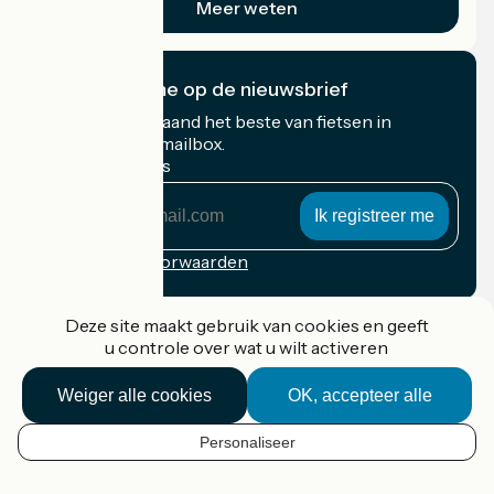
Meer weten
Ik abonneer me op de nieuwsbrief
Ontvang elke maand het beste van fietsen in
Frankrijk in uw mailbox.
Mijn e-mailadres
Mijn
e-
mailadres
Inschrijvingsvoorwaarden
Gefinancierd in het kader van Destination France
Deze site maakt gebruik van cookies en geeft
u controle over wat u wilt activeren
Weiger alle cookies
OK, accepteer alle
Accueil Vélo Pro
Contact
Personaliseer
Wettelijke informatie
NL
Contact
Privacy policy