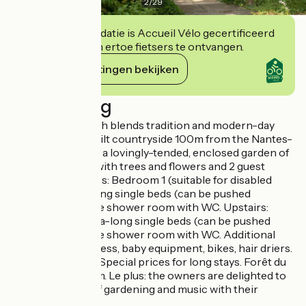
2
/
29
Deze accommodatie is Accueil Vélo gecertificeerd
en verbindt zich ertoe fietsers te ontvangen.
Haar verplichtingen bekijken
Beschrijving
A longhouse which blends tradition and modern-day
comfort, in unspoilt countryside 100m from the Nantes-
Brest Canal. It has a lovingly-tended, enclosed garden of
2300m², planted with trees and flowers and 2 guest
rooms. Downstairs: Bedroom 1 (suitable for disabled
guests): 3 extra-long single beds (can be pushed
together), en-suite shower room with WC. Upstairs:
Bedroom 2: 3 extra-long single beds (can be pushed
together), en-suite shower room with WC. Additional
facilities: WiFi access, baby equipment, bikes, hair driers.
Kitchen facilities. Special prices for long stays. Forêt du
Gâvre (forest) 3km. Le plus: the owners are delighted to
share their love of gardening and music with their
guests.