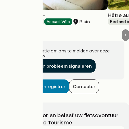
Chambre brest -
Hêtre au
Blain
Bed and breakfast
Accueil Vélo
Bed and b
Heeft u informatie om ons te melden over deze
accommodatie?
Een probleem signaleren
Enregistrer
Contacter
Kies, bereid voor en beleef uw fietsavontuur
met France Vélo Tourisme