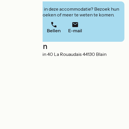
Geïnteresseerd in deze accommodatie? Bezoek hun
website om te boeken of meer te weten te komen.
Bellen
E-mail
Localisation
Saint Omer de Blain 40 La Rouaudais 44130 Blain