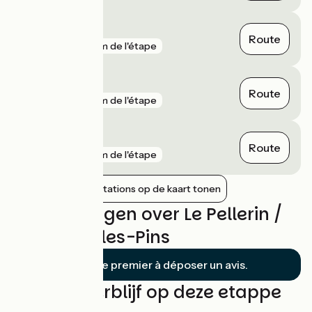
Donges
Route
gare
4 km de l'étape
Penhoët
Route
gare
4 km de l'étape
Bouaye
Route
gare
4 km de l'étape
Nabijgelegen stations op de kaart tonen
Beoordelingen over Le Pellerin /
St-Brevin-les-Pins
Soyez le premier à déposer un avis.
Vind uw verblijf op deze etappe