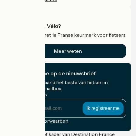
Wat is Accueil Vélo?
Accueil Vélo is het 1e Franse keurmerk voor fietsers
op vakantie.
Meer weten
Ik abonneer me op de nieuwsbrief
Ontvang elke maand het beste van fietsen in
Frankrijk in uw mailbox.
Mijn e-mailadres
Mijn
e-
mailadres
Inschrijvingsvoorwaarden
Gefinancierd in het kader van Destination France