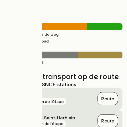
Wegtypes
26km
(70%) Over de weg
11km
(30%) Fietspad
Wegdektype
23km
(62%) Glad
14km
(38%) Ruw
Treinen en transport op de route
Dichtstbijzijnde SNCF-stations
Couëron
Route
gare
2 km de l'étape
La Basse Indre - Saint-Herblain
Route
gare
3 km de l'étape