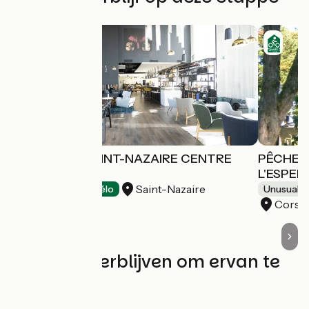
IBIS STYLES SAINT-NAZAIRE CENTRE
PÊCHER
GARE
L'ESPE
Saint-Nazaire
Hotels
Accueil Vélo
Unusual 
Corse
De beste verblijven om ervan te
genieten