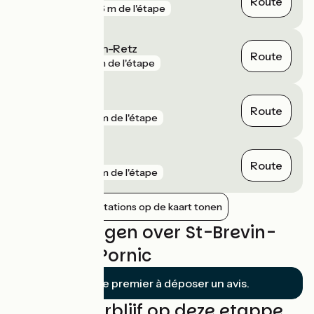
Route
gare
506 m de l'étape
Les Moutiers-en-Retz
Route
gare
1 km de l'étape
Donges
Route
gare
4 km de l'étape
Penhoët
Route
gare
4 km de l'étape
Nabijgelegen stations op de kaart tonen
Beoordelingen over St-Brevin-
les-Pins / Pornic
Soyez le premier à déposer un avis.
Vind uw verblijf op deze etappe