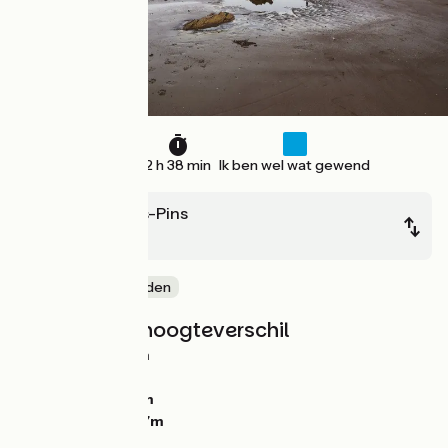
40 km
2 h 38 min
Ik ben wel wat gewend
St-Brevin-les-Pins
Pornic
Door kustgebieden
Hellingen en hoogteverschil
Stijgingen:
108m
Dalingen:
109m
Laagste punt:
0m
Hoogste punt:
37m