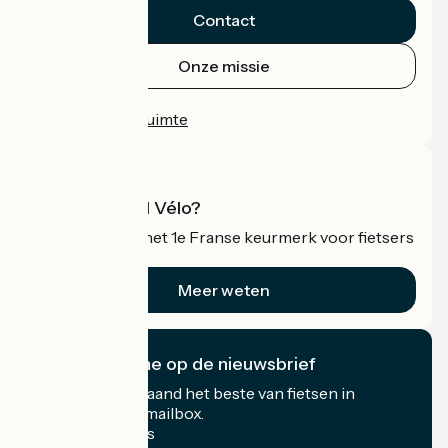
Contact
Onze missie
Persruimte
Professionele ruimte
Wat is Accueil Vélo?
Accueil Vélo is het 1e Franse keurmerk voor fietsers
op vakantie.
Meer weten
Ik abonneer me op de nieuwsbrief
Ontvang elke maand het beste van fietsen in
Frankrijk in uw mailbox.
Mijn e-mailadres