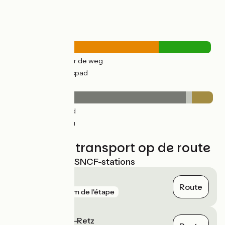
Wegtypes
29km
(72%) Over de weg
10km
(25%) Fietspad
Wegdektype
34km
(85%) Glad
1km
(3%) Inconnu
4km
(10%) Ruw
Treinen en transport op de route
Dichtstbijzijnde SNCF-stations
Pornic
Route
gare
116 m de l'étape
La Bernerie-en-Retz