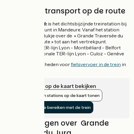
Treinen en transport op de route
Montbéliard:
is het dichtsbijzijnde treinstation bij
het vertrekpunt in Mandeure. Vanaf het station
fiets je een stukje over de « Grande Traversée du
Jura Fietsroute » tot aan het vertrekpunt.
Regionale TER-lijn Lyon - Montbéliard - Belfort
Culoz:
Regionale TER-lijn Lyon - Culoz - Genève
Bekijk de mogelijkheden voor
fietsvervoer in de trein
in
Frankrijk.
Infrastructuur op de kaart bekijken
Nabijgelegen stations op de kaart tonen
De fietsroute bereiken met de trein
Beoordelingen over Grande
Traversée du Jura