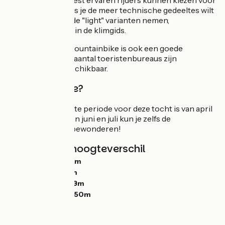
route, maar de meest ervaren rijders kunnen kiezen voor
een Gravelbike. Als je de meer technische gedeeltes wilt
vermijden, kun je de "light" varianten nemen,
zoals beschreven in de klimgids.
Een elektrische mountainbike is ook een goede
oplossing, bij een aantal toeristenbureaus zijn
oplaadpunten beschikbaar.
Welke periode?
De meest geschikte periode voor deze tocht is van april
tot oktober. Tussen juni en juli kun je zelfs de
narcissenvelden bewonderen!
Hellingen en hoogteverschil
Stijgingen:
7889m
Dalingen:
7986m
Laagste punt:
233m
Hoogste punt:
1350m