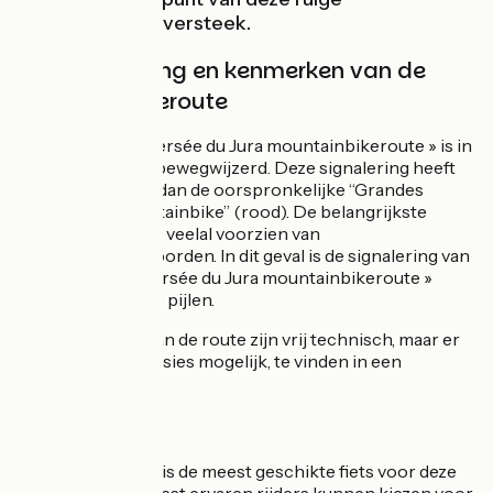
mountainbike-oversteek.
Bewegwijzering en kenmerken van de
mountainbikeroute
De « Grande Traversée du Jura mountainbikeroute » is in
beide richtingen bewegwijzerd. Deze signalering heeft
een andere kleur dan de oorspronkelijke “Grandes
Traversées mountainbike” (rood). De belangrijkste
knooppunten zijn veelal voorzien van
bewegwijzeringsborden. In dit geval is de signalering van
de « Grande Traversée du Jura mountainbikeroute »
aangegeven op de pijlen.
Sommige delen van de route zijn vrij technisch, maar er
zijn ook "light" versies mogelijk, te vinden in een
klimgids.
Welke fiets?
De mountainbike is de meest geschikte fiets voor deze