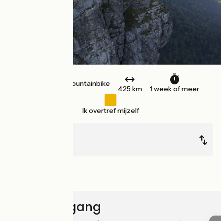
Mountainbike
Enkele reis
425 km
1 week of meer
Ik overtref mijzelf
Mandeure
Culoz
Bergen
Snelle toegang