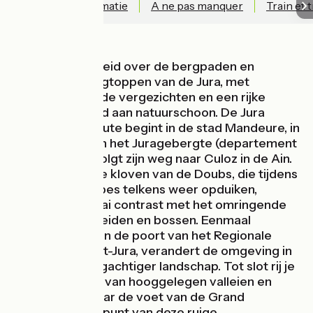
Technische informatie
A ne pas manquer
Train et 
Fiets in alle vrijheid over de bergpaden en
trotseer de bergtoppen van de Jura, met
adembenemende vergezichten en een rijke
verscheidenheid aan natuurschoon. De Jura
mountainbikeroute begint in de stad Mandeure, in
het noorden van het Juragebergte (departement
Doubs) en vervolgt zijn weg naar Culoz in de Ain.
De blauwgetinte kloven van de Doubs, die tijdens
de eerste etappes telkens weer opduiken,
vormen een fraai contrast met het omringende
groen van de weiden en bossen. Eenmaal
aangekomen aan de poort van het Regionale
Natuurpark Haut-Jura, verandert de omgeving in
een steeds bergachtiger landschap. Tot slot rij je
door een decor van hooggelegen valleien en
open vlaktes naar de voet van de Grand
Colombier, eindpunt van deze ruige