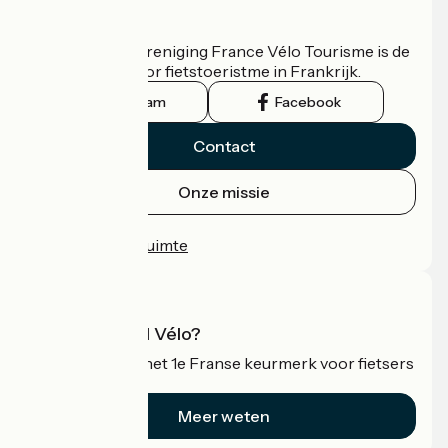
Wie zijn we?
De nationale vereniging France Vélo Tourisme is de
officiële gids voor fietstoeristme in Frankrijk.
Instagram
Facebook
Contact
Onze missie
Persruimte
Professionele ruimte
Wat is Accueil Vélo?
Accueil Vélo is het 1e Franse keurmerk voor fietsers
op vakantie.
Meer weten