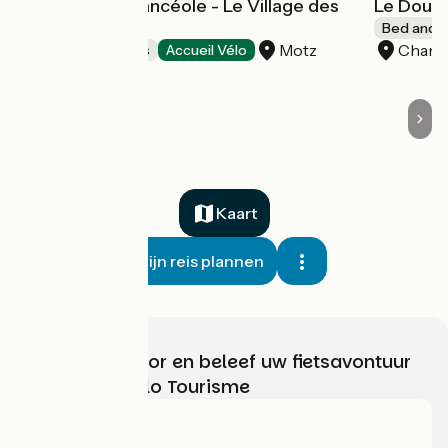
Residence Vacancéole - Le Village des
Le Doux 
Oiseaux
Bed and b
Motz
Chana
Holiday residences
Accueil Vélo
Kaart
Mijn reis plannen
Kies, bereid voor en beleef uw fietsavontuur
met France Vélo Tourisme