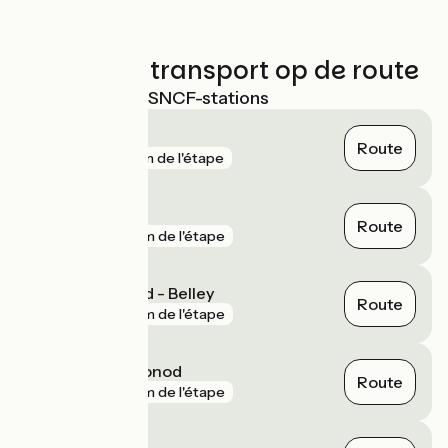
Treinen en transport op de route
Dichtstbijzijnde SNCF-stations
Culoz
Route
gare
10 m de l'étape
Vions - Chanaz
Route
gare
4 km de l'étape
Virieu-le-Grand - Belley
Route
gare
4 km de l'étape
Seyssel - Corbonod
Route
gare
8 km de l'étape