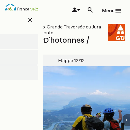
Overslaan
en
Menu
naar
close
de
inhoud
Alle etappes op Grande Traversée du Jura
gaan
mountainbikeroute
Les-Plans-D'hotonnes /
Culoz
Etappe 12/12