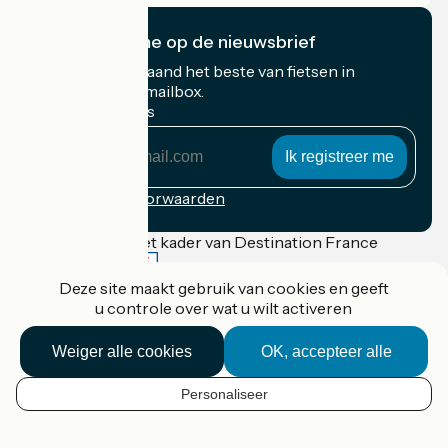
Ik abonneer me op de nieuwsbrief
Ontvang elke maand het beste van fietsen in
Frankrijk in uw mailbox.
Mijn e-mailadres
Mijn
e-
mailadres
Inschrijvingsvoorwaarden
Gefinancierd in het kader van Destination France
Deze site maakt gebruik van cookies en geeft
u controle over wat u wilt activeren
Accueil Vélo Pro
Weiger alle cookies
OK, accepteer alle
Contact
Wettelijke informatie
Contact
Personaliseer
NL
Privacy policy
Réalisation :
StudioJuillet
et
France Vélo Tourisme