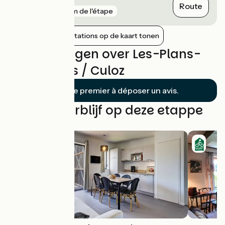
Chindrieux
Route
gare
9 km de l'étape
Nabijgelegen stations op de kaart tonen
Beoordelingen over Les-Plans-
D'hotonnes / Culoz
Soyez le premier à déposer un avis.
Vind uw verblijf op deze etappe