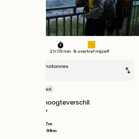
32 km
2 h 09 min
Ik overtref mijzelf
Les-Plans-D'hotonnes
Culoz
Natuur en erfgoed
Hellingen en hoogteverschil
Stijgingen:
669m
Dalingen:
1587m
Laagste punt:
237m
Hoogste punt:
1498m