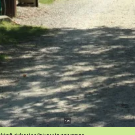
1
/
5
indt zich ertoe fietsers te ontvangen.