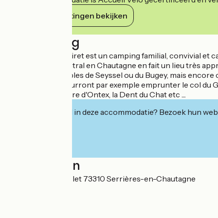
Haar verplichtingen bekijken
Beschrijving
Le Camping le Clairet est un camping familial, convivial e
emplacement central en Chautagne en fait un lieu très appr
Savière, les vignobles de Seyssel ou du Bugey, mais encore c
courageux, qui pourront par exemple emprunter le col du G
Revard, le belvédère d'Ontex, la Dent du Chat etc ....
Geïnteresseerd in deze accommodatie? Bezoek hun webs
Localisation
121 route de serpolet 73310 Serrières-en-Chautagne