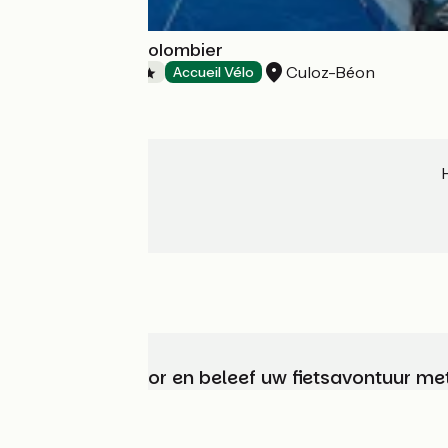
Campsite : Le Colombier
Culoz-Béon
Campsites
Accueil Vélo
Kies, bereid voor en beleef uw fietsavontuur me