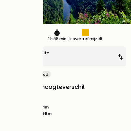
29 km
1 h 56 min
Ik overtref mijzelf
Saint-Hyppolite
Goumois
Natuur en erfgoed
Hellingen en hoogteverschil
Stijgingen:
761m
Dalingen:
650m
Laagste punt:
381m
Hoogste punt:
898m