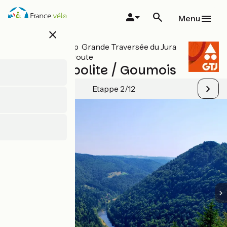
Overslaan
en
Menu
naar
close
de
inhoud
Alle etappes op Grande Traversée du Jura
gaan
mountainbikeroute
Saint-Hyppolite / Goumois
Etappe 2/12