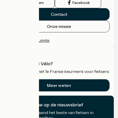
Instagram
Facebook
Contact
Onze missie
Persruimte
Professionele ruimte
Wat is Accueil Vélo?
Accueil Vélo is het 1e Franse keurmerk voor fietsers
op vakantie.
Meer weten
Ik abonneer me op de nieuwsbrief
Ontvang elke maand het beste van fietsen in
Frankrijk in uw mailbox.