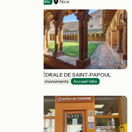
Nice
Tasting
Accueil Vélo
ABBAYE-CATHÉDRALE DE SAINT-PAPOUL
Sites and historical monuments
Accueil Vélo
Saint-Papoul