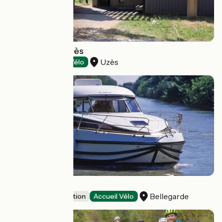
The Moulin d'Uzès
Uzès
Tasting
Accueil Vélo
Riverly
Bellegarde
Leisure and recreation
Accueil Vélo