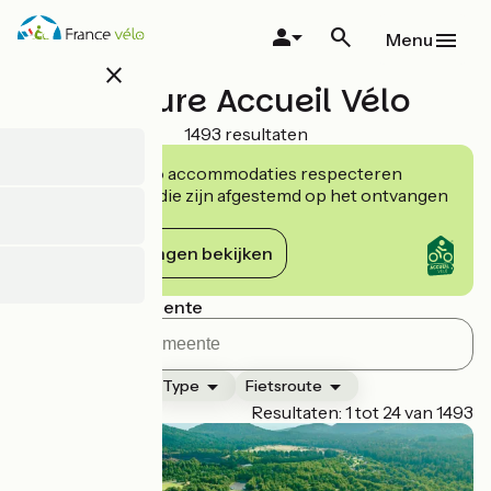
Overslaan
en
Menu
naar
close
de
Leasure Accueil Vélo
inhoud
gaan
1493 resultaten
De Accueil Vélo accommodaties respecteren
verplichtingen die zijn afgestemd op het ontvangen
van fietsers.
De verplichtingen bekijken
Zoeken per gemeente
Classificatie
Type
Fietsroute
Page 1
Resultaten: 1 tot 24 van 1493