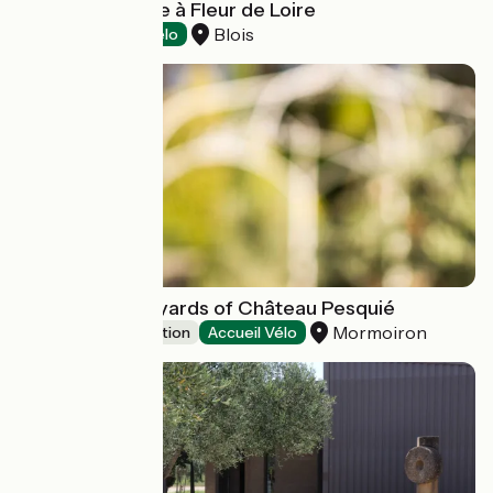
Cours de cuisine à Fleur de Loire
Blois
Crafts
Accueil Vélo
Path in the vineyards of Château Pesquié
Mormoiron
Leisure and recreation
Accueil Vélo