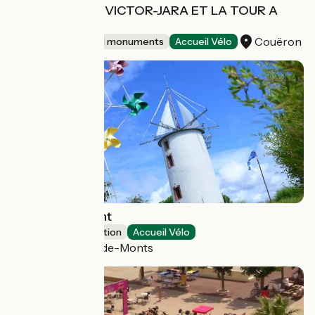
MEDIATHEQUE VICTOR-JARA ET LA TOUR A
PLOMB
Couëron
Sites and historical monuments
Accueil Vélo
Le Jardin du Vent
Leisure and recreation
Accueil Vélo
Notre-Dame-de-Monts