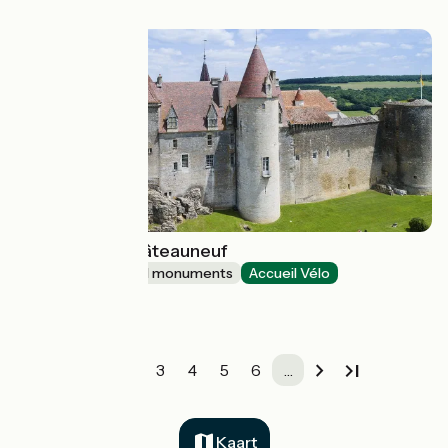
Rives-d'Autise
Château de Châteauneuf
Sites and historical monuments
Accueil Vélo
Châteauneuf
1
2
3
4
5
6
…
Kaart