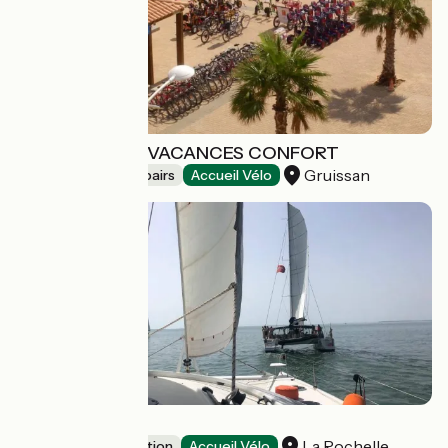
BEACH BIKES - VACANCES CONFORT
Gruissan
Bicycle rentals/ repairs
Accueil Vélo
Kapalouest
La Rochelle
Leisure and recreation
Accueil Vélo