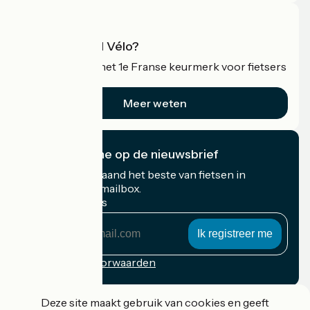
Wat is Accueil Vélo?
Accueil Vélo is het 1e Franse keurmerk voor fietsers
op vakantie.
Meer weten
Ik abonneer me op de nieuwsbrief
Ontvang elke maand het beste van fietsen in
Frankrijk in uw mailbox.
Mijn e-mailadres
Mijn
e-
mailadres
Inschrijvingsvoorwaarden
Gefinancierd in het kader van Destination France
Deze site maakt gebruik van cookies en geeft