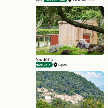
Spaycific'Zoo / Zoodéfis
Spay
Wildlife parks
Accueil Vélo