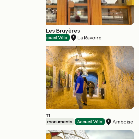
Tourist Office - Les Bruyères
La Ravoire
Tourist offices
Accueil Vélo
Bistrot L'oppidum
Amboise
Sites and historical monuments
Accueil Vélo