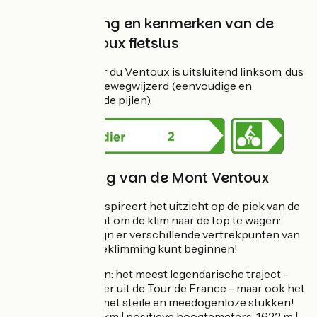
Bewegwijzering en kenmerken van de
Tour du Ventoux fietslus
De fietsroute Tour du Ventoux is uitsluitend linksom, dus
tegen de klok in, bewegwijzerd (eenvoudige en
richtingaangevende pijlen).
De beklimming van de Mont Ventoux
Tijdens je tocht inspireert het uitzicht op de piek van de
Ventoux je wellicht om de klim naar de top te wagen:
vanaf de fietslus zijn er verschillende vertrekpunten van
waaraf je aan de beklimming kunt beginnen!
vanuit Bédoin: het meest legendarische traject -
een klassieker uit de Tour de France - maar ook het
sportiefste met steile en meedogenloze stukken!
afstand: 21,8 km | positieve hoogtemeters: 1.622 m |