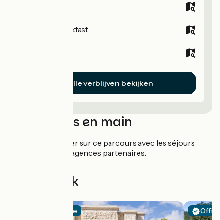
Campsites
Bed and breakfast
Hotels
Alle verblijven bekijken
Séjours clés en main
Partez l'esprit léger sur ce parcours avec les séjours
organisés de nos agences partenaires.
Ontdek ook
Kortere route
Offici