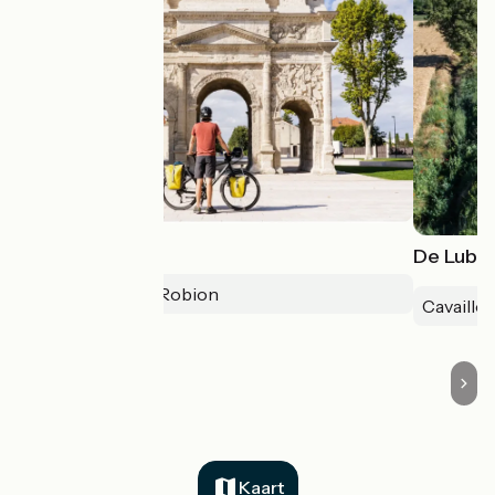
Via Venaissia
De Luber
Caderousse > Robion
Cavaillon
Kaart