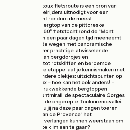
De Tour du Ventoux fietsroute is een bron van
inspiratie, die wielrijders uitnodigt voor een
verkenningstocht rondom de meest
legendarische bergtop van de pittoreske
Provence. Een 360° fietstocht rond de "Mont
Chauve", die je in een paar dagen tijd meeneemt
over kronkelende wegen met panoramische
vergezichten over prachtige, afwisselende
landschappen, van bergdorpjes en
lavendelvelden tot rotskliffen en beroemde
wijngaarden. Elke etappe laat je kennismaken met
zijn meest bijzondere plekjes: uitzichtspunten op
de Mont Ventoux – hoe kan het ook anders! –
maar ook de indrukwekkende bergtoppen
Dentelles de Montmirail, de spectaculaire Gorges
de la Nesque en de ongerepte Toulourenc-vallei.
Wat denk je... zou jij na deze paar dagen toeren
rond de "Reus van de Provence" het
onbedwingbare verlangen kunnen weerstaan om
de onvergetelijke klim aan te gaan?