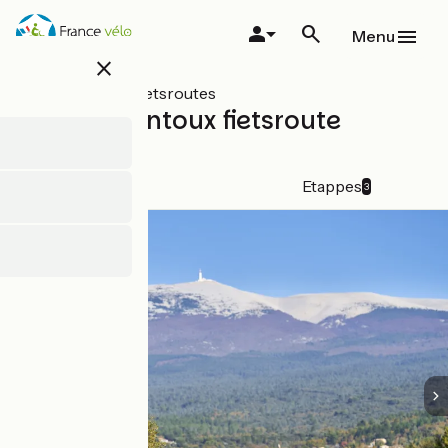
Overslaan
en
Menu
naar
close
de
inhoud
Alle soorten fietsroutes
gaan
Tour du Ventoux fietsroute
Officiële route
Details
Etappes
3