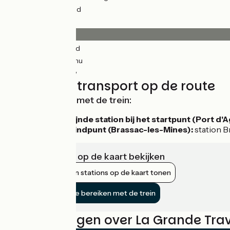
3km
(3%) Fietspad
Wegdektype
153km
(97%) Glad
4km
(25%) Inconnu
0.87km
(1%) Ruw
Treinen en transport op de route
Bereikbaarheid met de trein:
Dichtstbijzijnde station bij het startpunt (Port d'
Vanaf het eindpunt (Brassac-les-Mines):
station 
Infrastructuur op de kaart bekijken
Nabijgelegen stations op de kaart tonen
De fietsroute bereiken met de trein
Beoordelingen over La Grande Trav