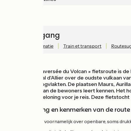
Bergen
Snelle toegang
Technische informatie
Train et transport
Routesug
De « Grande Traversée du Volcan » fietsroute is de 
natuurgebied val d'Allier over de oudste vulkaan v
vulkanen en hoogvlakten. De plaatsen Maurs, Aurilla
leefomgeving van de bewoners leert kennen. Het ho
welverdiende beloning voor je reis. Deze fietstoch
Bewegwijzering en kenmerken van de route
De fietsroute gaat voornamelijk over openbare, soms drukk