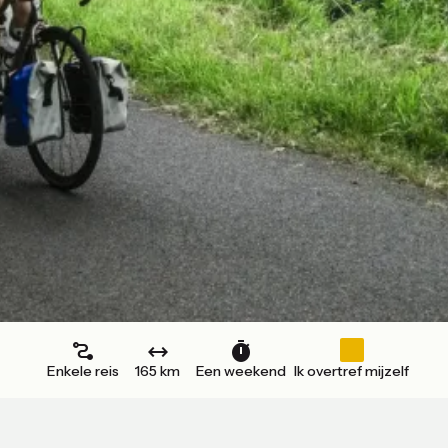
Enkele reis
165 km
Een weekend
Ik overtref mijzelf