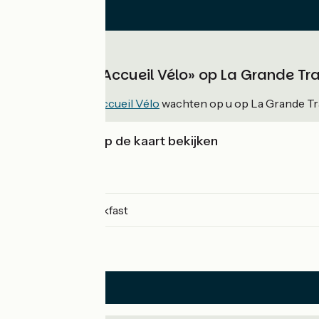
Verblijven «Accueil Vélo» op La Grande Tr
47
verblijven
Accueil Vélo
wachten op u op La Grande Tr
Verblijven op de kaart bekijken
Campsites
Bed and breakfast
Hotels