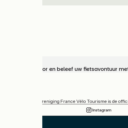
Kies, bereid voor en beleef uw fietsavontuur me
Wie zijn we?
De nationale vereniging France Vélo Tourisme is de officië
Instagram