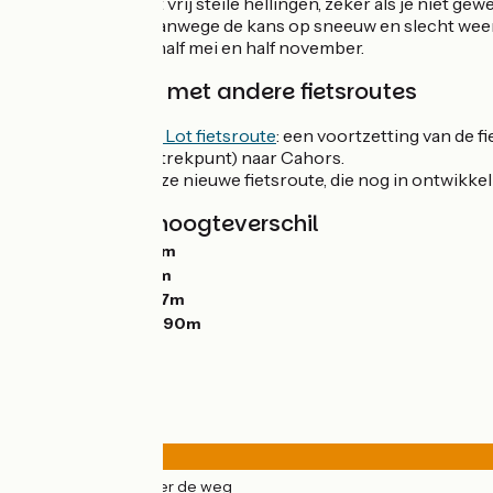
Hou rekening met vrij steile hellingen, zeker als je niet ge
etappepagina’s. Vanwege de kans op sneeuw en slecht weer, 
voorkeur tussen half mei en half november.
Verbindingen met andere fietsroutes
De Vallée du Lot fietsroute
: een voortzetting van de 
d'Agrès (vertrekpunt) naar Cahors.
Via Allier: deze nieuwe fietsroute, die nog in ontwikk
Hellingen en hoogteverschil
Stijgingen:
2396m
Dalingen:
2060m
Laagste punt:
187m
Hoogste punt:
1590m
Wegtypes
155km
(98%) Over de weg