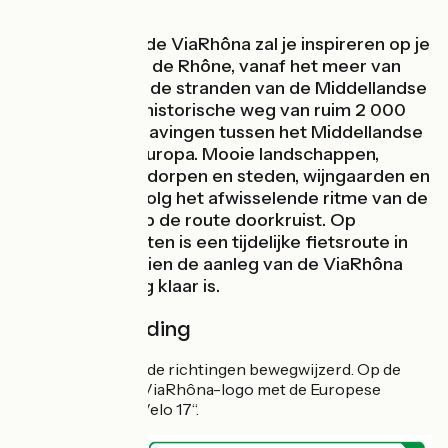
De ambitie van de ViaRhôna zal je inspireren op je
fietstocht langs de Rhône, vanaf het meer van
Genève tot aan de stranden van de Middellandse
Zee! Volg deze historische weg van ruim 2 000
jaar oude beschavingen tussen het Middellandse
Zeegebied en Europa. Mooie landschappen,
karakteristieke dorpen en steden, wijngaarden en
gastronomie... volg het afwisselende ritme van de
streken die je op de route doorkruist. Op
sommige trajecten is een tijdelijke fietsroute in
gebruik, aangezien de aanleg van de ViaRhôna
nog niet volledig klaar is.
Routeaanduiding
ViaRhôna is in beide richtingen bewegwijzerd. Op de
borden staat het ViaRhôna-logo met de Europese
aanduiding „EuroVelo 17“.