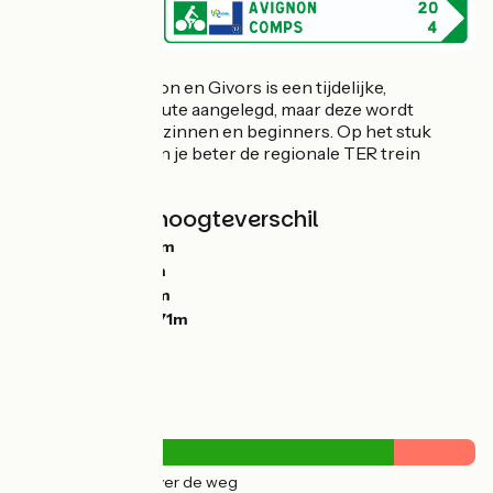
Let op! Tussen Lyon en Givors is een tijdelijke,
bewegwijzerde route aangelegd, maar deze wordt
afgeraden voor gezinnen en beginners. Op het stuk
Givors <> Lyon kun je beter de regionale TER trein
nemen.
Hellingen en hoogteverschil
Stijgingen:
1590m
Dalingen:
1899m
Laagste punt:
-1m
Hoogste punt:
571m
Wegtypes
270km
(35%) Over de weg