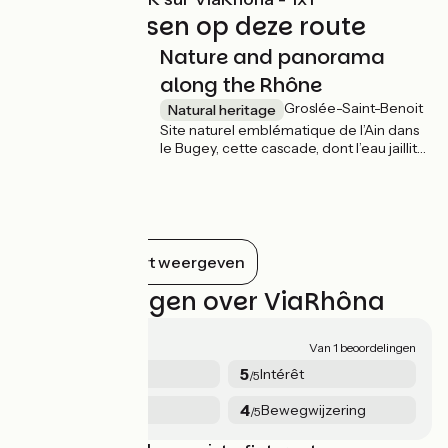
Niet te missen op deze route
Nature and panorama
along the Rhône
Groslée-Saint-Benoit
Natural heritage
Site naturel emblématique de l’Ain dans
le Bugey, cette cascade, dont l’eau jaillit
de plus de 60 m de haut, est saisissante.
Vous pouvez l’admirer du bord de la
route ou depuis la terrasse du restaurant
situé juste en face.
Alles op de kaart weergeven
Beoordelingen over ViaRhôna
4.5/5
Van 1 beoordelingen
4
5
Sécurité
Intérêt
/5
/5
5
4
Diensten
Bewegwijzering
/5
/5