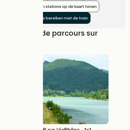
Nabijgelegen stations op de kaart tonen
De fietsroute bereiken met de trein
Nos idées de parcours sur
l'itinéraire
Route-idee
Prendre le TER sur ViaRhôna - 1x1