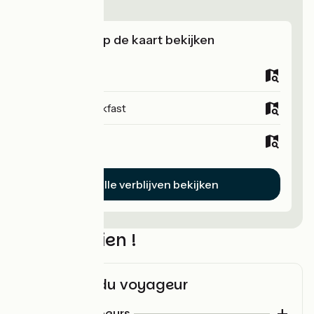
ViaRhôna!
Verblijven op de kaart bekijken
Campsites
Bed and breakfast
Hotels
Alle verblijven bekijken
N’oubliez rien !
Check-list du voyageur
Pour les campeurs