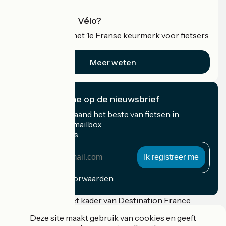
Wat is Accueil Vélo?
Accueil Vélo is het 1e Franse keurmerk voor fietsers
op vakantie.
Meer weten
Ik abonneer me op de nieuwsbrief
Ontvang elke maand het beste van fietsen in
Frankrijk in uw mailbox.
Mijn e-mailadres
Mijn
e-
mailadres
Inschrijvingsvoorwaarden
Gefinancierd in het kader van Destination France
Deze site maakt gebruik van cookies en geeft