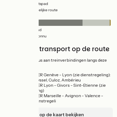
471km
(62%) Fietspad
163km
(21%) Tijdelijke route
Wegdektype
548km
(72%) Glad
188km
(25%) Inconnu
8km
(1%) Ruw
Treinen en transport op de route
Er is een ruime keus aan treinverbindingen langs deze
route.
Regionale TER Genève - Lyon (zie dienstregeling):
Stations: Seyssel, Culoz, Ambérieu
Regionale TER Lyon - Givors - Sint-Etienne (zie
dienstregeling)
Regionale TER Marseille - Avignon - Valence -
Lyon (zie dienstregeli
Infrastructuur op de kaart bekijken