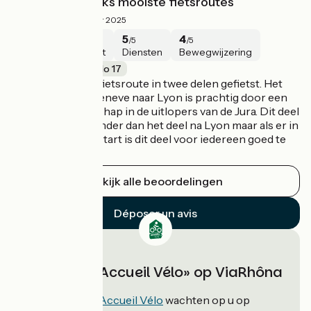
Een van Frankrijks mooiste fietsroutes
4.5/5
·
November 2025
4
5
5
4
/5
/5
/5
/5
Sécurité
Intérêt
Diensten
Bewegwijzering
ViaRhôna / EuroVelo 17
Wij hebben deze fietsroute in twee delen gefietst. Het
eerste deel van Geneve naar Lyon is prachtig door een
fantastisch landschap in de uitlopers van de Jura. Dit deel
is wel iets uitdagender dan het deel na Lyon maar als er in
Geneve wordt gestart is dit deel voor iedereen goed te
doen.
Bekijk alle beoordelingen
Déposer un avis
Verblijven «Accueil Vélo» op ViaRhôna
407
verblijven
Accueil Vélo
wachten op u op