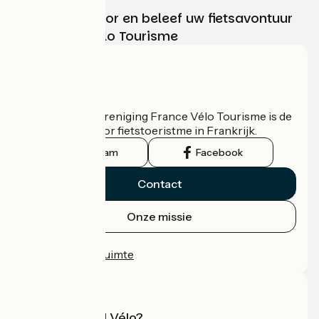
Kies, bereid voor en beleef uw fietsavontuur
met France Vélo Tourisme
Wie zijn we?
De nationale vereniging France Vélo Tourisme is de
officiële gids voor fietstoeristme in Frankrijk.
Instagram
Facebook
Contact
Onze missie
Persruimte
Professionele ruimte
Wat is Accueil Vélo?