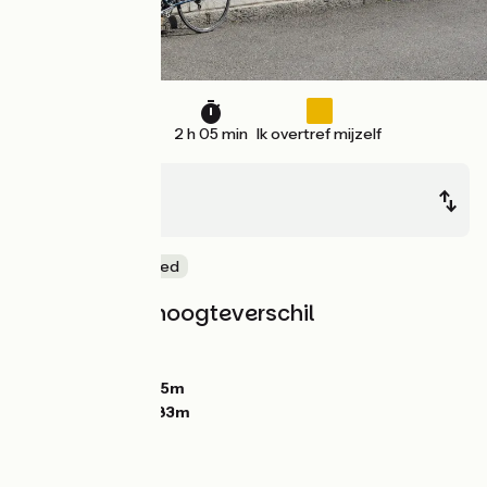
33 km
2 h 05 min
Ik overtref mijzelf
Genève
Vulbens
Natuur en erfgoed
Hellingen en hoogteverschil
Stijgingen:
316m
Dalingen:
227m
Laagste punt:
345m
Hoogste punt:
483m