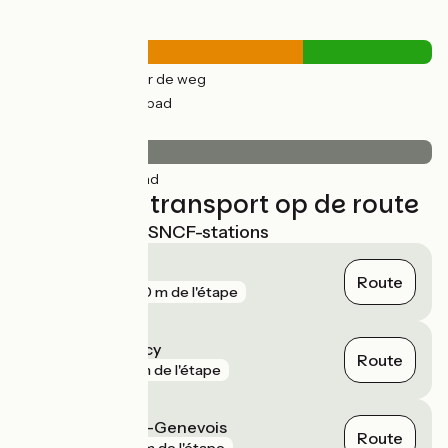
Wegtypes
23km
(69%) Over de weg
10km
(31%) Fietspad
Wegdektype
33km
(100%) Glad
Treinen en transport op de route
Dichtstbijzijnde SNCF-stations
Valleiry
Route
gare
800 m de l'étape
Pougny - Chancy
Route
gare
1 km de l'étape
Saint-Julien-en-Genevois
Route