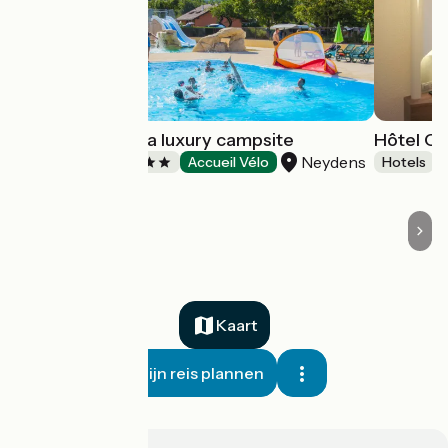
La Colombière, a luxury campsite
Hôtel Ca
Neydens
Campsites
Accueil Vélo
Hotels
Kaart
Mijn reis plannen