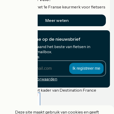
Accueil Vélo is het 1e Franse keurmerk voor fietsers
op vakantie.
Meer weten
Ik abonneer me op de nieuwsbrief
Ontvang elke maand het beste van fietsen in
Frankrijk in uw mailbox.
Mijn e-mailadres
Mijn
e-
mailadres
Inschrijvingsvoorwaarden
Gefinancierd in het kader van Destination France
Deze site maakt gebruik van cookies en geeft
Accueil Vélo Pro