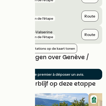
gare
4 km de l'étape
Annemasse
Route
gare
6 km de l'étape
Bellegarde-sur-Valserine
Route
gare
7 km de l'étape
Nabijgelegen stations op de kaart tonen
Beoordelingen over Genève /
Vulbens
Soyez le premier à déposer un avis.
Vind uw verblijf op deze etappe