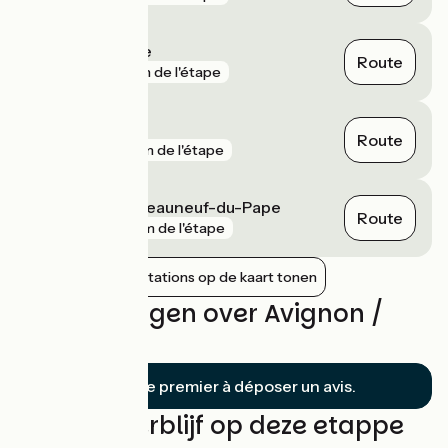
Avignon Centre
Route
gare
1 km de l'étape
Avignon TGV
Route
gare
3 km de l'étape
Sorgues - Châteauneuf-du-Pape
Route
gare
4 km de l'étape
Nabijgelegen stations op de kaart tonen
Beoordelingen over Avignon /
Beaucaire
Soyez le premier à déposer un avis.
Vind uw verblijf op deze etappe