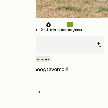
35 km
2 h 31 min
Ik ben beginner
Avignon
Beaucaire
langs kanalen en rivieren
Hellingen en hoogteverschil
Stijgingen:
37m
Dalingen:
43m
Laagste punt:
7m
Hoogste punt:
36m