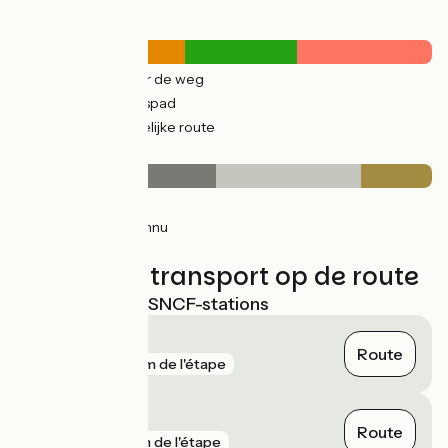
Wegtypes
21km
(60%) Over de weg
14km
(40%) Fietspad
17km
(48%) Tijdelijke route
Wegdektype
17km
(48%) Glad
12km
(35%) Inconnu
6km
(17%) Ruw
Treinen en transport op de route
Dichtstbijzijnde SNCF-stations
Beaucaire
Route
gare
25 m de l'étape
Tarascon
Route
gare
1 km de l'étape