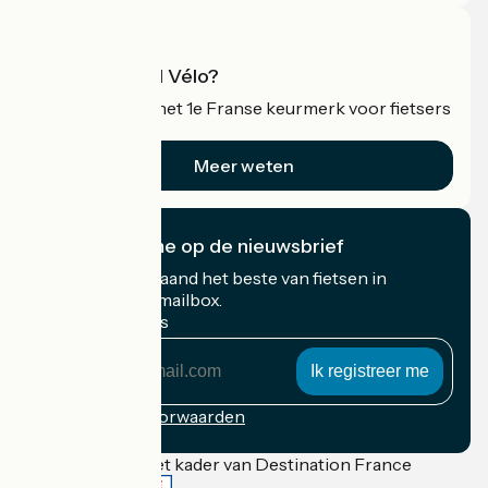
Wat is Accueil Vélo?
Accueil Vélo is het 1e Franse keurmerk voor fietsers
op vakantie.
Meer weten
Ik abonneer me op de nieuwsbrief
Ontvang elke maand het beste van fietsen in
Frankrijk in uw mailbox.
Mijn e-mailadres
Mijn
e-
mailadres
Inschrijvingsvoorwaarden
Gefinancierd in het kader van Destination France