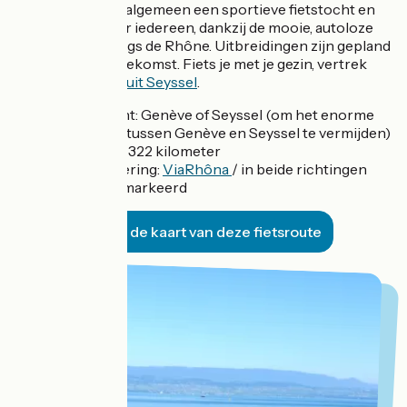
dorpje. Over het algemeen een sportieve fietstocht en
toegankelijk voor iedereen, dankzij de mooie, autoloze
"voies vertes" langs de Rhône. Uitbreidingen zijn gepland
voor de nabije toekomst. Fiets je met je gezin, vertrek
dan bij v
oorkeur uit Seyssel
.
Vertrekpunt: Genève of Seyssel (om het enorme
klimtraject tussen Genève en Seyssel te vermijden)
Afstand: ca. 322 kilometer
Bewegwijzering:
ViaRhôna
/ in beide richtingen
volledig gemarkeerd
Bekijk de kaart van deze fietsroute