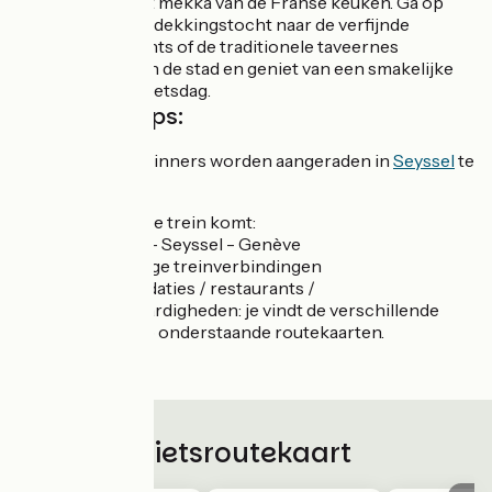
gastronomie, het mekka van de Franse keuken. Ga op
een culinaire ontdekkingstocht naar de verfijnde
sterrenrestaurants of de traditionele taveernes
("bouchons") van de stad en geniet van een smakelijke
afsluiting van je fietsdag.
Praktische tips:
Gezinnen en beginners worden aangeraden in
Seyssel
te
starten.
Als je met de trein komt:
Lyon - Seyssel - Genève
Overige treinverbindingen
Accommodaties / restaurants /
bezienswaardigheden: je vindt de verschillende
services op onderstaande routekaarten.
Fietsroutekaart