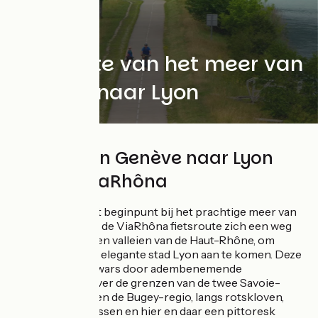
Fietsroute van het meer van
Genève naar Lyon
322 km van Genève naar Lyon
over de ViaRhôna
Meteen vanaf het beginpunt bij het prachtige meer van
Genève kronkelt de ViaRhôna fietsroute zich een weg
door de heuvels en valleien van de Haut-Rhône, om
uiteindelijk bij de elegante stad Lyon aan te komen. Deze
fietstocht gaat dwars door adembenemende
landschappen, over de grenzen van de twee Savoie-
departementen en de Bugey-regio, langs rotskloven,
meren en moerassen en hier en daar een pittoresk