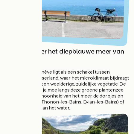
Mijmeren over het diepblauwe meer van
Genève
Het meer van Genève ligt als een schakel tussen
Frankrijk en Zwitserland, waar het microklimaat bijdraagt
aan de groei van een weelderige, zuidelijke vegetatie. De
ViaRhôna neemt je mee langs deze groene plantenzee
en toont je de schoonheid van het meer, de dorpjes en
de kuuroorden (Thonon-les-Bains, Evian-les-Bains) of
het dorp Yvoire aan het water.