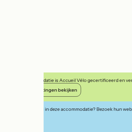
Deze accommodatie is Accueil Vélo gecertificeerd en verb
Haar verplichtingen bekijken
Geïnteresseerd in deze accommodatie? Bezoek hun webs