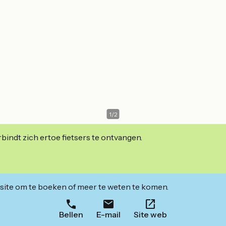
1
/
2
indt zich ertoe fietsers te ontvangen.
ite om te boeken of meer te weten te komen.
Bellen
E-mail
Site web