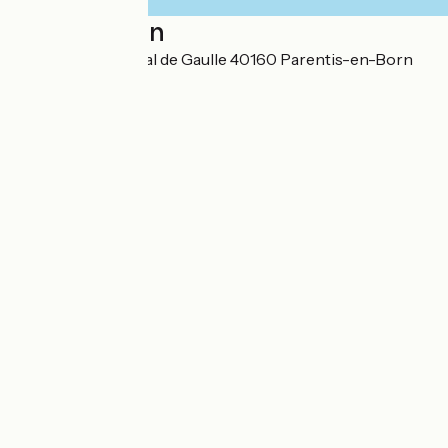
Localisation
41 Place du Général de Gaulle 40160 Parentis-en-Born