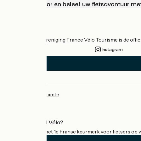
Kies, bereid voor en beleef uw fietsavontuur me
Wie zijn we?
De nationale vereniging France Vélo Tourisme is de officië
Instagram
Persruimte
Professionele ruimte
Wat is Accueil Vélo?
Accueil Vélo is het 1e Franse keurmerk voor fietsers op v