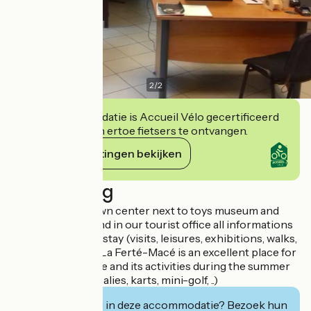
2
/
2
Deze accommodatie is Accueil Vélo gecertificeerd
en verbindt zich ertoe fietsers te ontvangen.
Haar verplichtingen bekijken
Beschrijving
Situated in the town center next to toys museum and
church, you will find in our tourist office all informations
you need for your stay (visits, leisures, exhibitions, walks,
accomodations..) La Ferté-Macé is an excellent place for
family with the lake and its activities during the summer
(canoe, beach, rosalies, karts, mini-golf, ..)
Geïnteresseerd in deze accommodatie? Bezoek hun