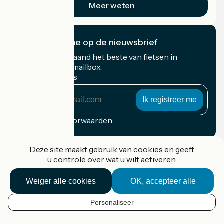
Meer weten
Ik abonneer me op de nieuwsbrief
Ontvang elke maand het beste van fietsen in
Frankrijk in uw mailbox.
Mijn e-mailadres
Mijn
e-
mailadres
Inschrijvingsvoorwaarden
Gefinancierd in het kader van Destination France
Deze site maakt gebruik van cookies en geeft
u controle over wat u wilt activeren
Weiger alle cookies
OK, accepteer alle
Accueil Vélo Pro
Contact
Personaliseer
Wettelijke informatie
NL
Contact