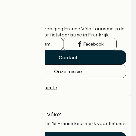
Wie zijn we?
De nationale vereniging France Vélo Tourisme is de
officiële gids voor fietstoeristme in Frankrijk.
Instagram
Facebook
Contact
Onze missie
Persruimte
Professionele ruimte
Wat is Accueil Vélo?
Accueil Vélo is het 1e Franse keurmerk voor fietsers
op vakantie.