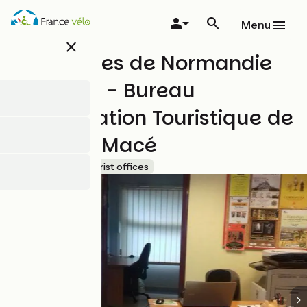
Overslaan
en
Menu
naar
close
de
Montagnes de Normandie
inhoud
gaan
Tourisme - Bureau
d'Information Touristique de
La Ferté-Macé
Accueil Vélo
Tourist offices