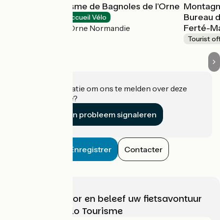
Office de Tourisme de Bagnoles de l'Orne
Montagn
Bureau d
Tourist offices
Accueil Vélo
Ferté-M
Bagnoles de l'Orne Normandie
Tourist of
Heeft u informatie om ons te melden over deze
accommodatie?
Een probleem signaleren
Enregistrer
Contacter
Kies, bereid voor en beleef uw fietsavontuur
met France Vélo Tourisme