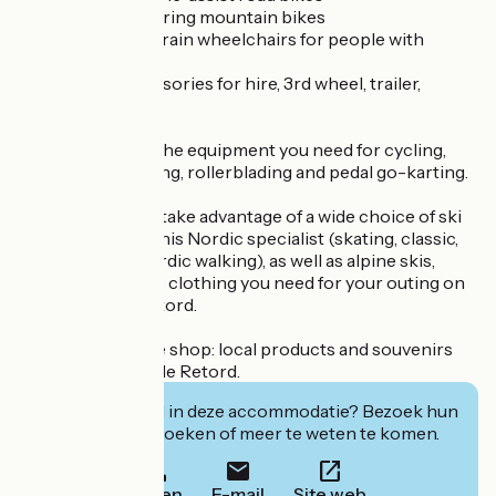
- Country and touring mountain bikes
- 2 Quadrix all-terrain wheelchairs for people with
disabilities.
- And many accessories for hire, 3rd wheel, trailer,
luggage rack, etc...
You'll also find all the equipment you need for cycling,
hiking, wheel-skiing, rollerblading and pedal go-karting.
In winter, you can take advantage of a wide choice of ski
equipment from this Nordic specialist (skating, classic,
snowshoeing, Nordic walking), as well as alpine skis,
sledges and all the clothing you need for your outing on
the Plateau de Retord.
A little extra in the shop: local products and souvenirs
from the Plateau de Retord.
Geïnteresseerd in deze accommodatie? Bezoek hun
website om te boeken of meer te weten te komen.
Bellen
E-mail
Site web