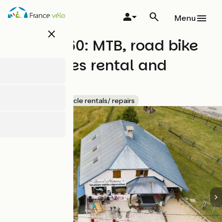
Overslaan
en
Menu
naar
close
de
Sports 360: MTB, road bike
inhoud
gaan
and ebikes rental and
repairs
Accueil Vélo
Bicycle rentals/ repairs