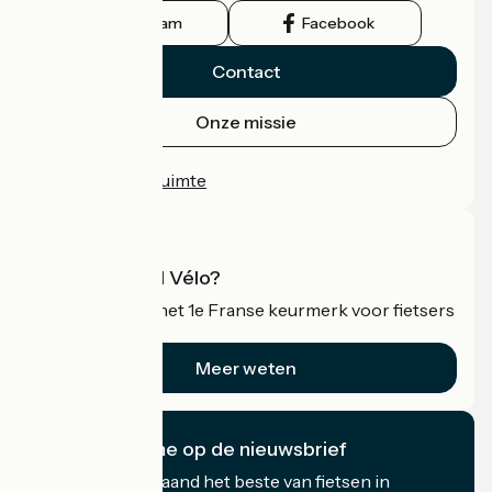
Instagram
Facebook
Contact
Onze missie
Persruimte
Professionele ruimte
Wat is Accueil Vélo?
Accueil Vélo is het 1e Franse keurmerk voor fietsers
op vakantie.
Meer weten
Ik abonneer me op de nieuwsbrief
Ontvang elke maand het beste van fietsen in