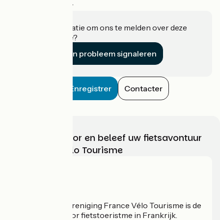
Haut Valromey
Heeft u informatie om ons te melden over deze
accommodatie?
Een probleem signaleren
Enregistrer
Contacter
Kies, bereid voor en beleef uw fietsavontuur
met France Vélo Tourisme
Wie zijn we?
De nationale vereniging France Vélo Tourisme is de
officiële gids voor fietstoeristme in Frankrijk.