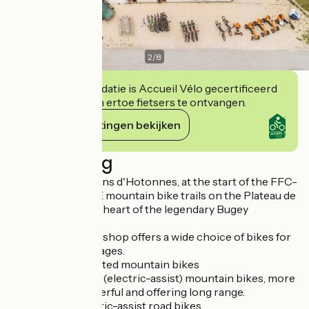
2
/
8
Deze accommodatie is Accueil Vélo gecertificeerd
en verbindt zich ertoe fietsers te ontvangen.
Haar verplichtingen bekijken
Beschrijving
Located in Les Plans d'Hotonnes, at the start of the FFC-
AIN-FORESTIERE mountain bike trails on the Plateau de
Retord, and in the heart of the legendary Bugey
mountain passes.
The SPORTS 360 shop offers a wide choice of bikes for
all abilities and all ages.
- Electrically assisted mountain bikes
- Full-suspension (electric-assist) mountain bikes, more
comfortable, powerful and offering long range.
- Carbon or electric-assist road bikes