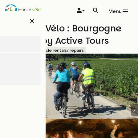
Overslaan
en
Menu
naar
close
de
Location Vélo : Bourgogne
inhoud
gaan
Evasion by Active Tours
Accueil Vélo
Bicycle rentals/ repairs