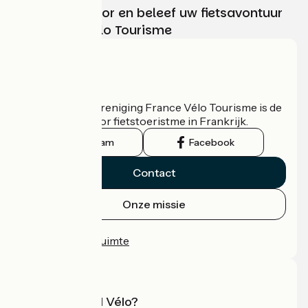
Kies, bereid voor en beleef uw fietsavontuur
met France Vélo Tourisme
Wie zijn we?
De nationale vereniging France Vélo Tourisme is de
officiële gids voor fietstoeristme in Frankrijk.
Instagram
Facebook
Contact
Onze missie
Persruimte
Professionele ruimte
Wat is Accueil Vélo?