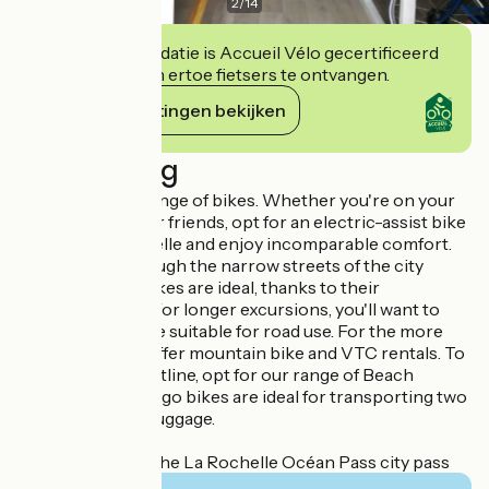
2
/
14
Deze accommodatie is Accueil Vélo gecertificeerd
en verbindt zich ertoe fietsers te ontvangen.
Haar verplichtingen bekijken
Beschrijving
We have a wide range of bikes. Whether you're on your
own, with family or friends, opt for an electric-assist bike
rental in La Rochelle and enjoy incomparable comfort.
For strolling through the narrow streets of the city
center, our city bikes are ideal, thanks to their
maneuverability. For longer excursions, you'll want to
rent a touring bike suitable for road use. For the more
athletic, we also offer mountain bike and VTC rentals. To
discover our coastline, opt for our range of Beach
Cruiser bikes. Cargo bikes are ideal for transporting two
children or your luggage.
Get 30% off with the La Rochelle Océan Pass city pass