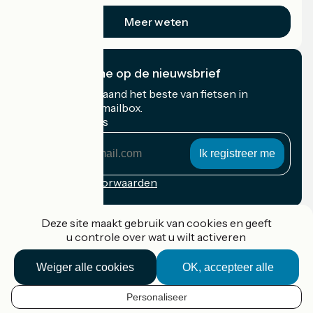
Meer weten
Ik abonneer me op de nieuwsbrief
Ontvang elke maand het beste van fietsen in
Frankrijk in uw mailbox.
Mijn e-mailadres
Mijn
e-
mailadres
Inschrijvingsvoorwaarden
Gefinancierd in het kader van Destination France
Deze site maakt gebruik van cookies en geeft
u controle over wat u wilt activeren
Weiger alle cookies
OK, accepteer alle
Accueil Vélo Pro
Contact
Personaliseer
Wettelijke informatie
NL