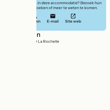
Geïnteresseerd in deze accommodatie? Bezoek hun
website om te boeken of meer te weten te komen.
Bellen
E-mail
Site web
Localisation
Gare SNCF 17000 La Rochelle