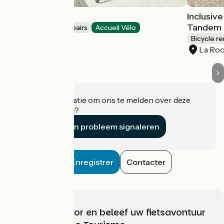
Cycling Tour
Inclusiv
Tandem 
Bicycle rentals/ repairs
Accueil Vélo
La Rochelle
Bicycle re
La Roc
Heeft u informatie om ons te melden over deze
accommodatie?
Een probleem signaleren
Enregistrer
Contacter
Kies, bereid voor en beleef uw fietsavontuur