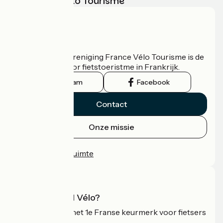
met France Vélo Tourisme
Wie zijn we?
De nationale vereniging France Vélo Tourisme is de
officiële gids voor fietstoeristme in Frankrijk.
Instagram
Facebook
Contact
Onze missie
Persruimte
Professionele ruimte
Wat is Accueil Vélo?
Accueil Vélo is het 1e Franse keurmerk voor fietsers
op vakantie.