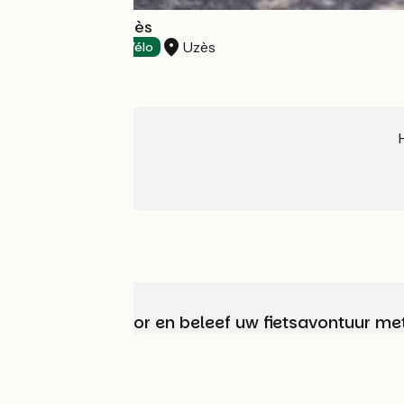
The Moulin d'Uzès
Uzès
Tasting
Accueil Vélo
Kies, bereid voor en beleef uw fietsavontuur me
Wie zijn we?