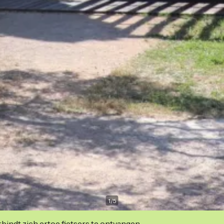
1
/
5
indt zich ertoe fietsers te ontvangen.