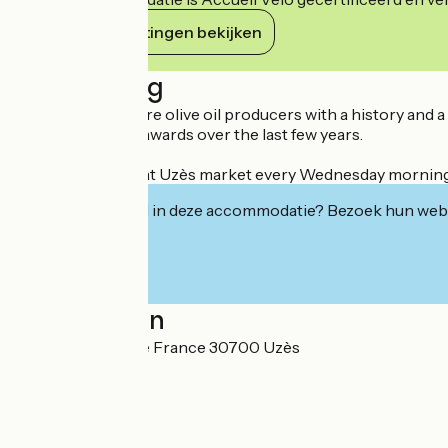
Haar verplichtingen bekijken
Beschrijving
Huilerie Richard are olive oil producers with a history and 
won a number of awards over the last few years.
You'll also find us at Uzès market every Wednesday morning
Geïnteresseerd in deze accommodatie? Bezoek hun webs
Localisation
Chemin du Mas de France 30700 Uzès