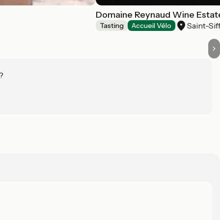
Domaine Reynaud Wine Estat
Saint-Sif
Tasting
Accueil Vélo
?