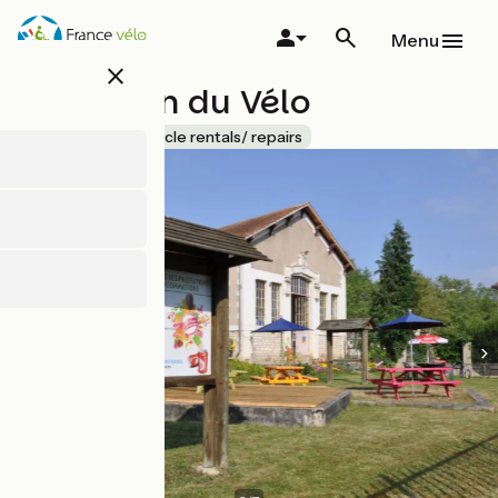
Overslaan
en
Menu
naar
close
de
La Maison du Vélo
inhoud
gaan
Accueil Vélo
Bicycle rentals/ repairs