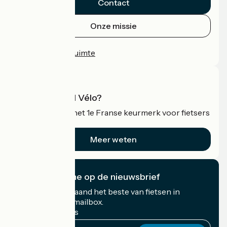
Contact
Onze missie
Persruimte
Professionele ruimte
Wat is Accueil Vélo?
Accueil Vélo is het 1e Franse keurmerk voor fietsers
op vakantie.
Meer weten
Ik abonneer me op de nieuwsbrief
Ontvang elke maand het beste van fietsen in
Frankrijk in uw mailbox.
Mijn e-mailadres