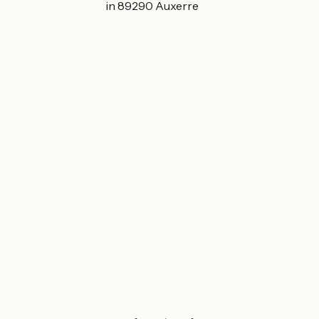
Place Achille Ribain 89290 Auxerre