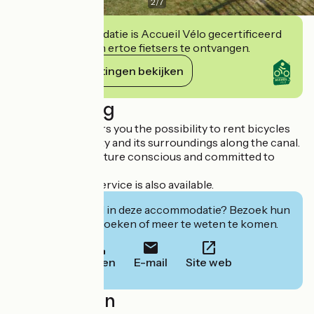
2
/
7
Deze accommodatie is Accueil Vélo gecertificeerd
en verbindt zich ertoe fietsers te ontvangen.
Haar verplichtingen bekijken
Beschrijving
Le Batardeau offers you the possibility to rent bicycles
to discover the city and its surroundings along the canal.
Le Batardeau is nature conscious and committed to
sustainability.
A bicycle repair service is also available.
Geïnteresseerd in deze accommodatie? Bezoek hun
website om te boeken of meer te weten te komen.
Bellen
E-mail
Site web
Localisation