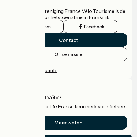
Wie zijn we?
De nationale vereniging France Vélo Tourisme is de
officiële gids voor fietstoeristme in Frankrijk.
Instagram
Facebook
Contact
Onze missie
Persruimte
Professionele ruimte
Wat is Accueil Vélo?
Accueil Vélo is het 1e Franse keurmerk voor fietsers
op vakantie.
Meer weten