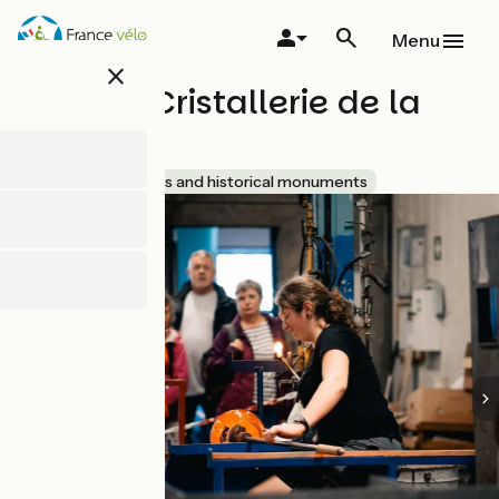
Overslaan
en
Menu
naar
close
de
Verrerie Cristallerie de la
inhoud
gaan
Rochère
Accueil Vélo
Sites and historical monuments