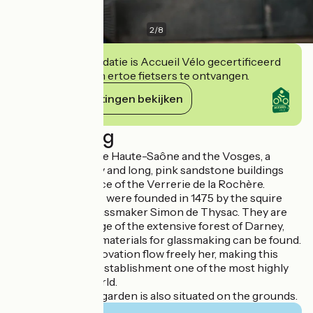
2
/
8
Deze accommodatie is Accueil Vélo gecertificeerd
en verbindt zich ertoe fietsers te ontvangen.
Haar verplichtingen bekijken
Beschrijving
In the region of the Haute-Saône and the Vosges, a
towering chimney and long, pink sandstone buildings
signal the presence of the Verrerie de la Rochère.
These glassworks were founded in 1475 by the squire
and gentleman glassmaker Simon de Thysac. They are
located on the edge of the extensive forest of Darney,
where all the raw materials for glassmaking can be found.
Creativity and innovation flow freely her, making this
Franche-Comté establishment one of the most highly
reputed in the world.
A Japanese-style garden is also situated on the grounds.