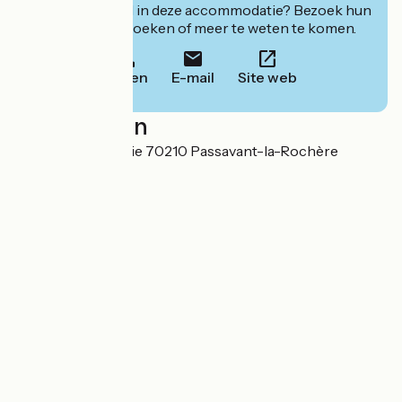
Geïnteresseerd in deze accommodatie? Bezoek hun
website om te boeken of meer te weten te komen.
Bellen
E-mail
Site web
Localisation
4 Rue de la Verrerie 70210 Passavant-la-Rochère