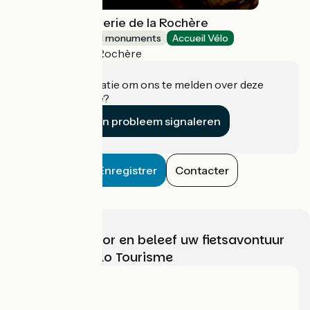
Verrerie Cristallerie de la Rochère
Sites and historical monuments
Accueil Vélo
Passavant-la-Rochère
Heeft u informatie om ons te melden over deze
accommodatie?
Een probleem signaleren
Enregistrer
Contacter
Kies, bereid voor en beleef uw fietsavontuur
met France Vélo Tourisme