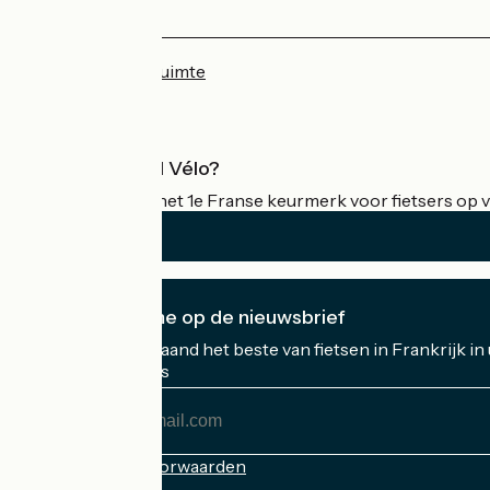
Persruimte
Professionele ruimte
Wat is Accueil Vélo?
Accueil Vélo is het 1e Franse keurmerk voor fietsers op v
Ik abonneer me op de nieuwsbrief
Ontvang elke maand het beste van fietsen in Frankrijk in
Mijn e-mailadres
Mijn
e-
mailadres
Inschrijvingsvoorwaarden