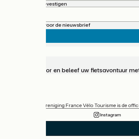
Wachtwoord bevestigen
Meld je aan voor de nieuwsbrief
Kies, bereid voor en beleef uw fietsavontuur me
Wie zijn we?
De nationale vereniging France Vélo Tourisme is de officië
Instagram