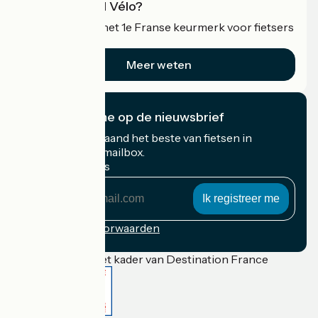
Wat is Accueil Vélo?
Accueil Vélo is het 1e Franse keurmerk voor fietsers
op vakantie.
Meer weten
Ik abonneer me op de nieuwsbrief
Ontvang elke maand het beste van fietsen in
Frankrijk in uw mailbox.
Mijn e-mailadres
Mijn
e-
mailadres
Inschrijvingsvoorwaarden
Gefinancierd in het kader van Destination France