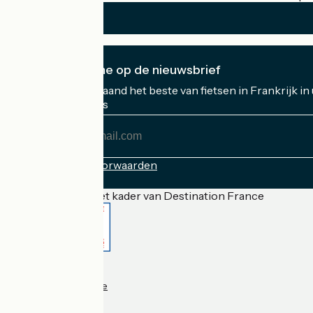
Ik abonneer me op de nieuwsbrief
Ontvang elke maand het beste van fietsen in Frankrijk in
Mijn e-mailadres
Mijn
e-
mailadres
Inschrijvingsvoorwaarden
Gefinancierd in het kader van Destination France
Accueil Vélo Pro
Contact
Wettelijke informatie
Contact
Privacy policy