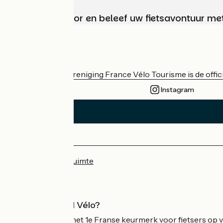
Kies, bereid voor en beleef uw fietsavontuur me
Wie zijn we?
De nationale vereniging France Vélo Tourisme is de officië
Instagram
Persruimte
Professionele ruimte
Wat is Accueil Vélo?
Accueil Vélo is het 1e Franse keurmerk voor fietsers op v