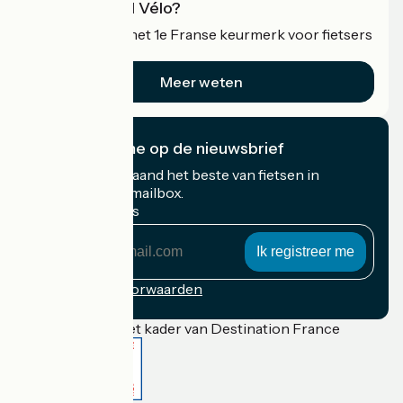
Wat is Accueil Vélo?
Accueil Vélo is het 1e Franse keurmerk voor fietsers
op vakantie.
Meer weten
Ik abonneer me op de nieuwsbrief
Ontvang elke maand het beste van fietsen in
Frankrijk in uw mailbox.
Mijn e-mailadres
Mijn
e-
mailadres
Inschrijvingsvoorwaarden
Gefinancierd in het kader van Destination France