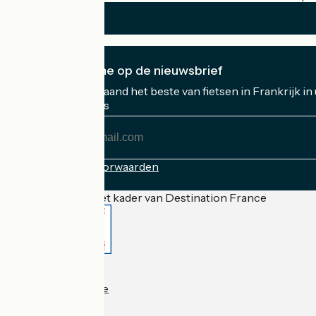
Ik abonneer me op de nieuwsbrief
Ontvang elke maand het beste van fietsen in Frankrijk in
Mijn e-mailadres
Mijn
e-
mailadres
Inschrijvingsvoorwaarden
Gefinancierd in het kader van Destination France
Accueil Vélo Pro
Contact
Wettelijke informatie
Contact
Privacy policy