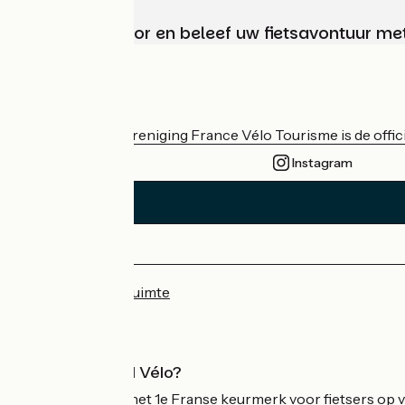
Kies, bereid voor en beleef uw fietsavontuur me
Wie zijn we?
De nationale vereniging France Vélo Tourisme is de officië
Instagram
Persruimte
Professionele ruimte
Wat is Accueil Vélo?
Accueil Vélo is het 1e Franse keurmerk voor fietsers op v