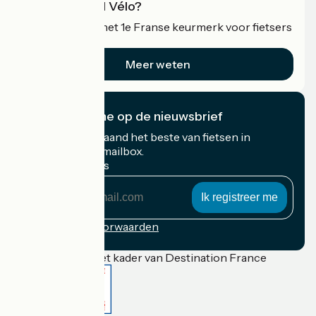
Wat is Accueil Vélo?
Accueil Vélo is het 1e Franse keurmerk voor fietsers
op vakantie.
Meer weten
Ik abonneer me op de nieuwsbrief
Ontvang elke maand het beste van fietsen in
Frankrijk in uw mailbox.
Mijn e-mailadres
Mijn
e-
mailadres
Inschrijvingsvoorwaarden
Gefinancierd in het kader van Destination France