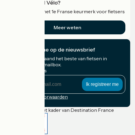
Wat is Accueil Vélo?
Accueil Vélo is het 1e Franse keurmerk voor fietsers
op vakantie.
Meer weten
Ik abonneer me op de nieuwsbrief
Ontvang elke maand het beste van fietsen in
Frankrijk in uw mailbox.
Mijn e-mailadres
Mijn
e-
mailadres
Inschrijvingsvoorwaarden
Gefinancierd in het kader van Destination France