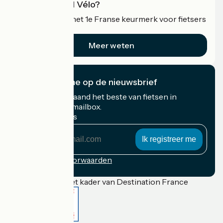
Wat is Accueil Vélo?
Accueil Vélo is het 1e Franse keurmerk voor fietsers
op vakantie.
Meer weten
Ik abonneer me op de nieuwsbrief
Ontvang elke maand het beste van fietsen in
Frankrijk in uw mailbox.
Mijn e-mailadres
Mijn
e-
mailadres
Inschrijvingsvoorwaarden
Gefinancierd in het kader van Destination France