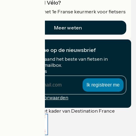
Wat is Accueil Vélo?
Accueil Vélo is het 1e Franse keurmerk voor fietsers
op vakantie.
Meer weten
Ik abonneer me op de nieuwsbrief
Ontvang elke maand het beste van fietsen in
Frankrijk in uw mailbox.
Mijn e-mailadres
Mijn
e-
mailadres
Inschrijvingsvoorwaarden
Gefinancierd in het kader van Destination France