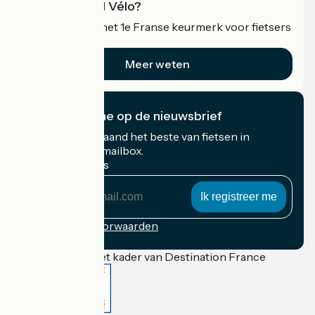
Wat is Accueil Vélo?
Accueil Vélo is het 1e Franse keurmerk voor fietsers
op vakantie.
Meer weten
Ik abonneer me op de nieuwsbrief
Ontvang elke maand het beste van fietsen in
Frankrijk in uw mailbox.
Mijn e-mailadres
Mijn
e-
mailadres
Inschrijvingsvoorwaarden
Gefinancierd in het kader van Destination France