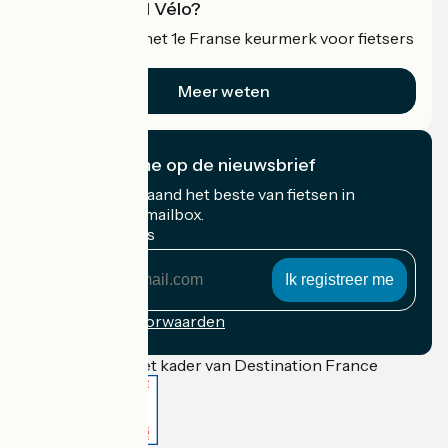
Wat is Accueil Vélo?
Accueil Vélo is het 1e Franse keurmerk voor fietsers
op vakantie.
Meer weten
Ik abonneer me op de nieuwsbrief
Ontvang elke maand het beste van fietsen in
Frankrijk in uw mailbox.
Mijn e-mailadres
Mijn
e-
mailadres
Inschrijvingsvoorwaarden
Gefinancierd in het kader van Destination France