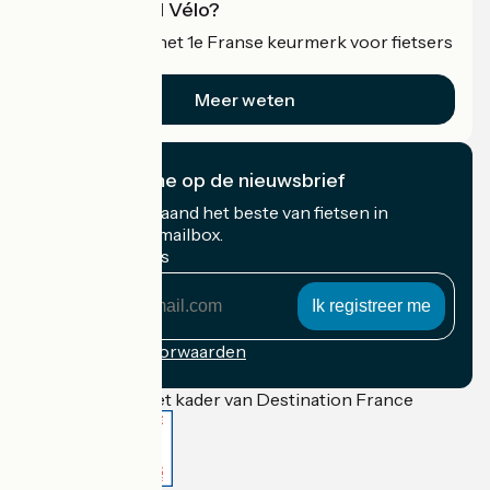
Wat is Accueil Vélo?
Accueil Vélo is het 1e Franse keurmerk voor fietsers
op vakantie.
Meer weten
Ik abonneer me op de nieuwsbrief
Ontvang elke maand het beste van fietsen in
Frankrijk in uw mailbox.
Mijn e-mailadres
Mijn
e-
mailadres
Inschrijvingsvoorwaarden
Gefinancierd in het kader van Destination France