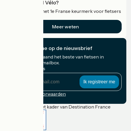
Wat is Accueil Vélo?
Accueil Vélo is het 1e Franse keurmerk voor fietsers
op vakantie.
Meer weten
Ik abonneer me op de nieuwsbrief
Ontvang elke maand het beste van fietsen in
Frankrijk in uw mailbox.
Mijn e-mailadres
Mijn
e-
mailadres
Inschrijvingsvoorwaarden
Gefinancierd in het kader van Destination France