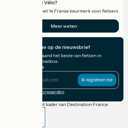
Wat is Accueil Vélo?
Accueil Vélo is het 1e Franse keurmerk voor fietsers
op vakantie.
Meer weten
Ik abonneer me op de nieuwsbrief
Ontvang elke maand het beste van fietsen in
Frankrijk in uw mailbox.
Mijn e-mailadres
Mijn
e-
mailadres
Inschrijvingsvoorwaarden
Gefinancierd in het kader van Destination France