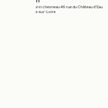
Localisation
HARMONIES chaurin chesneau 46 rue du Château d'Eau
41000 Saint-Denis-sur-Loire