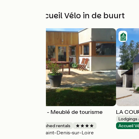
Andere Accueil Vélo in de buurt
Gîte Harmonies - Meublé de tourisme
LA COUR
bioclimatique
Lodgings 
Lodgings and furnished rentals
Accueil V
Saint-Denis-sur-Loire
Accueil Vélo