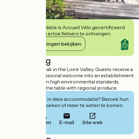
2
/
29
Deze accommodatie is Accueil Vélo gecertificeerd
en verbindt zich ertoe fietsers te ontvangen.
Haar verplichtingen bekijken
Beschrijving
A harmonious break in the Loire Valley: Guests receive a
friendly and professional welcome into an establishment
that prides itself on high environmental standards.
Breakfast around the table with regional produce.
Geïnteresseerd in deze accommodatie? Bezoek hun
website om te boeken of meer te weten te komen.
Bellen
E-mail
Site web