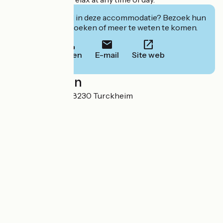
Geïnteresseerd in deze accommodatie? Bezoek hun
website om te boeken of meer te weten te komen.
Bellen
E-mail
Site web
Localisation
29 rue Romaine 68230 Turckheim