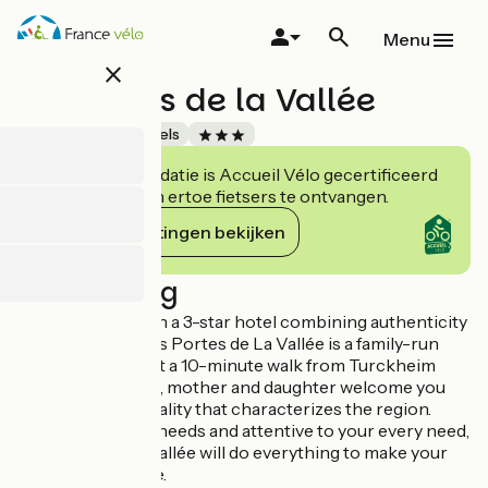
Overslaan
en
Menu
naar
close
de
Les Portes de la Vallée
inhoud
gaan
Accueil Vélo
Hotels
Deze accommodatie is Accueil Vélo gecertificeerd
en verbindt zich ertoe fietsers te ontvangen.
Haar verplichtingen bekijken
Beschrijving
Discover Alsace in a 3-star hotel combining authenticity
and modernity. Les Portes de La Vallée is a family-run
establishment just a 10-minute walk from Turckheim
town center. Here, mother and daughter welcome you
with all the hospitality that characterizes the region.
Attentive to your needs and attentive to your every need,
Les Portes de la Vallée will do everything to make your
stay unforgettable.