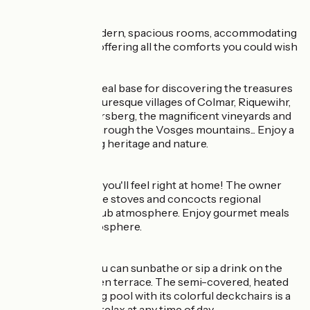
You'll love our modern, spacious rooms, accommodating
1 to 4 people and offering all the comforts you could wish
for. >/p>
The hotel is the ideal base for discovering the treasures
of Alsace: the picturesque villages of Colmar, Riquewihr,
Ribeauvillé, Kaysersberg, the magnificent vineyards and
the hiking trails through the Vosges mountains... Enjoy a
holiday combining heritage and nature.
At the restaurant, you'll feel right at home! The owner
takes charge of the stoves and concocts regional
cuisine in a Winstub atmosphere. Enjoy gourmet meals
in a convivial atmosphere.
In fine weather, you can sunbathe or sip a drink on the
garden and wooden terrace. The semi-covered, heated
outdoor swimming pool with its colorful deckchairs is a
pleasant place to relax at any time of day.