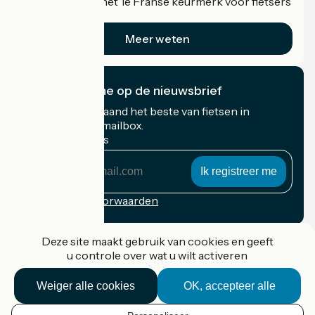
Accueil Vélo is het 1e Franse keurmerk voor fietsers
op vakantie.
Meer weten
Ik abonneer me op de nieuwsbrief
Ontvang elke maand het beste van fietsen in
Frankrijk in uw mailbox.
Mijn e-mailadres
Mijn
e-
mailadres
Inschrijvingsvoorwaarden
Gefinancierd in het kader van Destination France
Deze site maakt gebruik van cookies en geeft
u controle over wat u wilt activeren
Weiger alle cookies
OK, accepteer alle
Accueil Vélo Pro
Contact