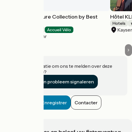
L'Europe Signature Collection by Best
Hôtel K
Western
Hotels
Kayser
Hotels
Accueil Vélo
Horbourg-Wihr
Heeft u informatie om ons te melden over deze
accommodatie?
Een probleem signaleren
Enregistrer
Contacter