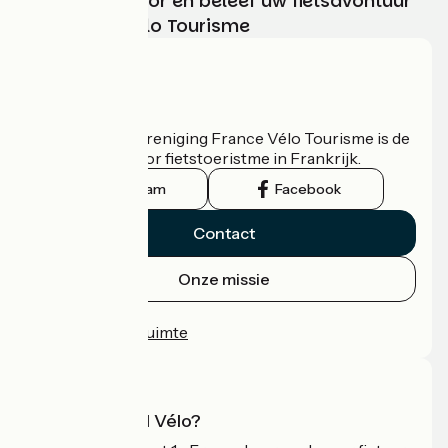
Kies, bereid voor en beleef uw fietsavontuur
met France Vélo Tourisme
Wie zijn we?
De nationale vereniging France Vélo Tourisme is de
officiële gids voor fietstoeristme in Frankrijk.
Instagram
Facebook
Contact
Onze missie
Persruimte
Professionele ruimte
Wat is Accueil Vélo?