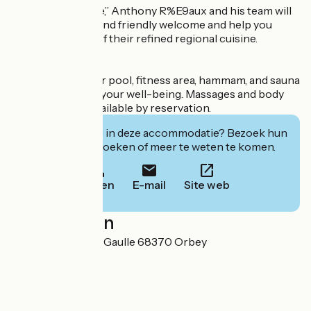
At “Au Bois Le Sire,” Anthony R%E9aux and his team will
offer you a warm and friendly welcome and help you
enjoy the quality of their refined regional cuisine.
The heated indoor pool, fitness area, hammam, and sauna
will contribute to your well-being. Massages and body
treatments are available by reservation.
Geïnteresseerd in deze accommodatie? Bezoek hun
website om te boeken of meer te weten te komen.
Bellen
E-mail
Site web
Localisation
20 rue Charles de Gaulle 68370 Orbey