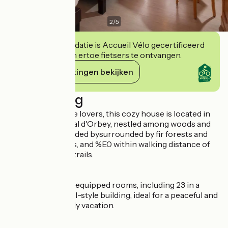
2
/
5
Deze accommodatie is Accueil Vélo gecertificeerd
en verbindt zich ertoe fietsers te ontvangen.
Haar verplichtingen bekijken
Beschrijving
A haven for nature lovers, this cozy house is located in
the heart of the Val d'Orbey, nestled among woods and
pastures, surrounded bysurrounded by fir forests and
high-altitude lakes, and %E0 within walking distance of
numerous hiking trails.
37 charming, fully equipped rooms, including 23 in a
single-story motel-style building, ideal for a peaceful and
independent family vacation.