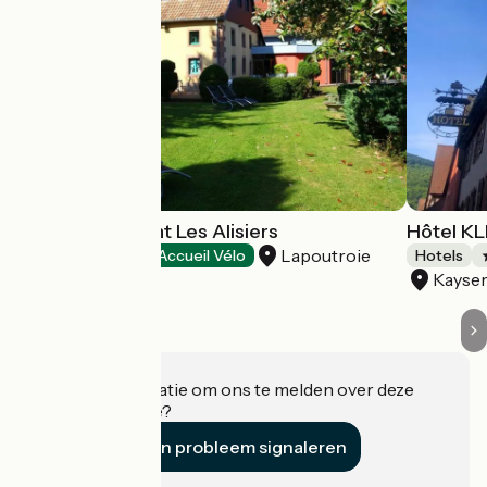
Hôtel-restaurant Les Alisiers
Hôtel K
Lapoutroie
Hotels
Accueil Vélo
Hotels
Kayser
Heeft u informatie om ons te melden over deze
accommodatie?
Een probleem signaleren