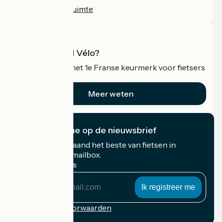
Professionele ruimte
Wat is Accueil Vélo?
Accueil Vélo is het 1e Franse keurmerk voor fietsers
op vakantie.
Meer weten
Ik abonneer me op de nieuwsbrief
Ontvang elke maand het beste van fietsen in
Frankrijk in uw mailbox.
Mijn e-mailadres
Mijn
e-
mailadres
Inschrijvingsvoorwaarden