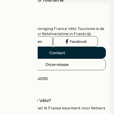
Wie zijn we?
De nationale vereniging France Vélo Tourisme is de
officiële gids voor fietstoeristme in Frankrijk.
Instagram
Facebook
Contact
Onze missie
Persruimte
Professionele ruimte
Wat is Accueil Vélo?
Accueil Vélo is het 1e Franse keurmerk voor fietsers
op vakantie.