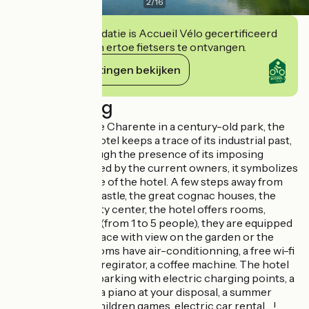
2
/
16
Deze accommodatie is Accueil Vélo gecertificeerd
en verbindt zich ertoe fietsers te ontvangen.
Haar verplichtingen bekijken
Beschrijving
On the edge of the Charente in a century-old park, the
Quai des Pontis hotel keeps a trace of its industrial past,
in particular through the presence of its imposing
chimney. Preserved by the current owners, it symbolizes
the atypical nature of the hotel. A few steps away from
the François 1er castle, the great cognac houses, the
theater and the city center, the hotel offers rooms,
lodges and suites (from 1 to 5 people), they are equipped
with a private terrace with view on the garden or the
Charente. The rooms have air-conditionning, a free wi-fi
access, a small refregirator, a coffee machine. The hotel
also has a closed parking with electric charging points, a
bar, a lounge with a piano at your disposal, a summer
swimming pool, children games, electric car rental… !