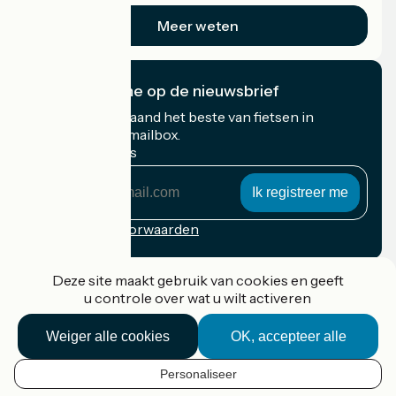
Meer weten
Ik abonneer me op de nieuwsbrief
Ontvang elke maand het beste van fietsen in
Frankrijk in uw mailbox.
Mijn e-mailadres
Mijn
e-
mailadres
Inschrijvingsvoorwaarden
Gefinancierd in het kader van Destination France
Deze site maakt gebruik van cookies en geeft
u controle over wat u wilt activeren
Weiger alle cookies
OK, accepteer alle
Accueil Vélo Pro
Contact
Personaliseer
Wettelijke informatie
NL