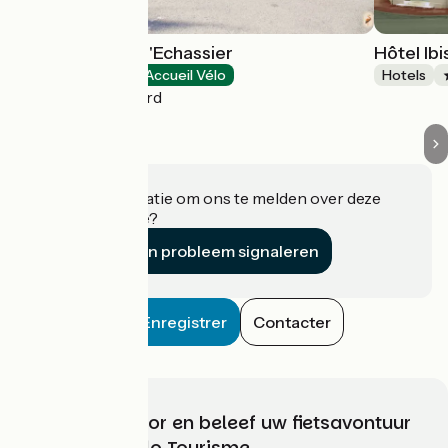
Le Domaine de l'Echassier
Hôtel Ib
Hotels
Accueil Vélo
Hotels
Châteaubernard
Heeft u informatie om ons te melden over deze
accommodatie?
Een probleem signaleren
Enregistrer
Contacter
Kies, bereid voor en beleef uw fietsavontuur
met France Vélo Tourisme