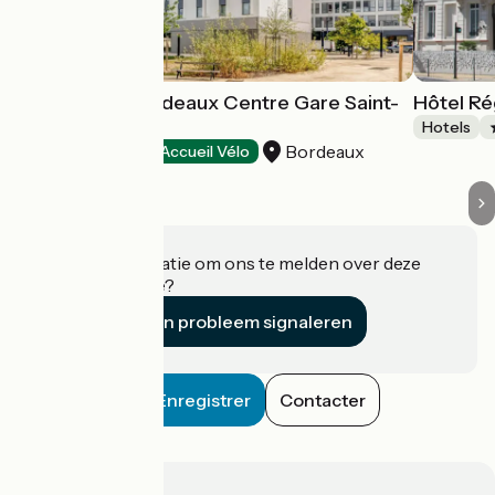
Hôtel B & B Bordeaux Centre Gare Saint-
Hôtel Ré
Jean
Hotels
Bordeaux
Hotels
Accueil Vélo
Heeft u informatie om ons te melden over deze
accommodatie?
Een probleem signaleren
Enregistrer
Contacter