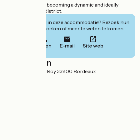
travelers. It is also becoming a dynamic and ideally
located business district.
Geïnteresseerd in deze accommodatie? Bezoek hun
website om te boeken of meer te weten te komen.
Bellen
E-mail
Site web
Localisation
69 Rue Eugène Le Roy 33800 Bordeaux