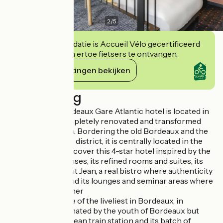
2
/
5
Deze accommodatie is Accueil Vélo gecertificeerd
en verbindt zich ertoe fietsers te ontvangen.
Haar verplichtingen bekijken
Beschrijving
The Mercure Bordeaux Gare Atlantic hotel is located in
the heart of a completely renovated and transformed
district: Saint Jean. Bordering the old Bordeaux and the
Paludate business district, it is centrally located in the
city. Come and discover this 4-star hotel inspired by the
old bourgeois houses, its refined rooms and suites, its
restaurant Le Saint Jean, a real bistro where authenticity
is the key word, and its lounges and seminar areas where
people like to gather
This district is one of the liveliest in Bordeaux, in
mutation, it is animated by the youth of Bordeaux but
also by the Saint-Jean train station and its batch of