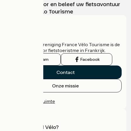
Kies, bereid voor en beleef uw fietsavontuur
met France Vélo Tourisme
Wie zijn we?
De nationale vereniging France Vélo Tourisme is de
officiële gids voor fietstoeristme in Frankrijk.
Instagram
Facebook
Contact
Onze missie
Persruimte
Professionele ruimte
Wat is Accueil Vélo?