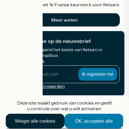
Accueil Vélo is het 1e Franse keurmerk voor fietsers
op vakantie.
Meer weten
Ik abonneer me op de nieuwsbrief
Ontvang elke maand het beste van fietsen in
Frankrijk in uw mailbox.
Mijn e-mailadres
Mijn
e-
mailadres
Inschrijvingsvoorwaarden
Gefinancierd in het kader van Destination France
Deze site maakt gebruik van cookies en geeft
u controle over wat u wilt activeren
Weiger alle cookies
OK, accepteer alle
Accueil Vélo Pro