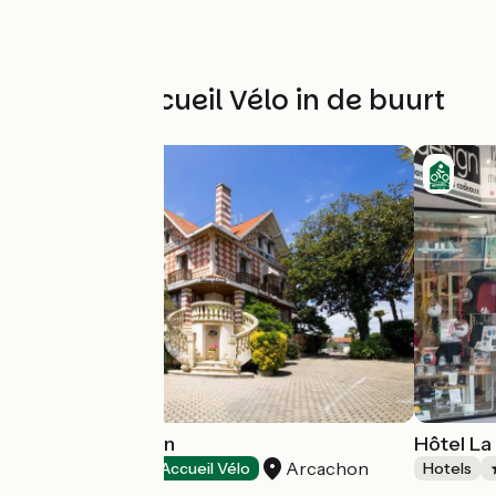
Andere Accueil Vélo in de buurt
Hôtel Le Dauphin
Hôtel La
Arcachon
Hotels
Accueil Vélo
Hotels