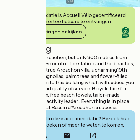
2
/
3
Deze accommodatie is Accueil Vélo gecertificeerd
en verbindt zich ertoe fietsers te ontvangen.
Haar verplichtingen bekijken
Beschrijving
In a quiet area of Arcachon, but only 300 metres from
the casino, the town centre, the station and the beaches,
Le Dauphin is in a true Arcachon villa, a charming19th
century house. Magnolias, palm trees and flower-filled
borders add charm to this building which will seduce you
with its comfort and quality of service. Bicycle hire for
adults and children, free beach towels, tailor-made
activities with our activity leader... Everything is in place
to make your stay at Bassin d'Arcachon a success.
Geïnteresseerd in deze accommodatie? Bezoek hun
website om te boeken of meer te weten te komen.