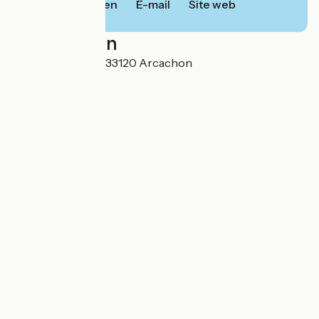
Bellen
E-mail
Site web
Localisation
7 avenue Gounod 33120 Arcachon