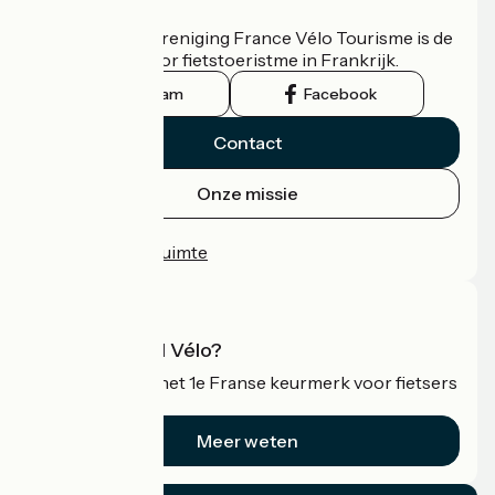
Wie zijn we?
De nationale vereniging France Vélo Tourisme is de
officiële gids voor fietstoeristme in Frankrijk.
Instagram
Facebook
Contact
Onze missie
Persruimte
Professionele ruimte
Wat is Accueil Vélo?
Accueil Vélo is het 1e Franse keurmerk voor fietsers
op vakantie.
Meer weten