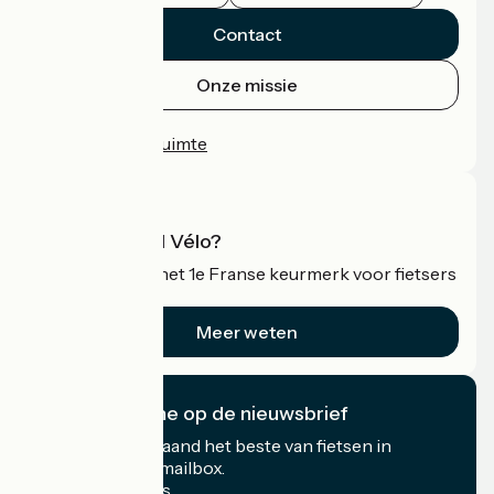
Contact
Onze missie
Persruimte
Professionele ruimte
Wat is Accueil Vélo?
Accueil Vélo is het 1e Franse keurmerk voor fietsers
op vakantie.
Meer weten
Ik abonneer me op de nieuwsbrief
Ontvang elke maand het beste van fietsen in
Frankrijk in uw mailbox.
Mijn e-mailadres