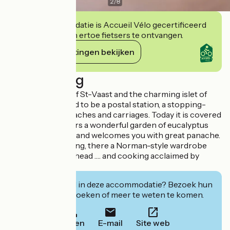
2
/
8
Deze accommodatie is Accueil Vélo gecertificeerd
en verbindt zich ertoe fietsers te ontvangen.
Haar verplichtingen bekijken
Beschrijving
Close to the bay of St-Vaast and the charming islet of
Tatihou there used to be a postal station, a stopping-
point for stagecoaches and carriages. Today it is covered
in fuschias, shelters a wonderful garden of eucalyptus
and banana trees, and welcomes you with great panache.
Here a Jouy painting, there a Norman-style wardrobe
and a ship's figurehead …. and cooking acclaimed by
connoisseurs.
Geïnteresseerd in deze accommodatie? Bezoek hun
website om te boeken of meer te weten te komen.
Bellen
E-mail
Site web